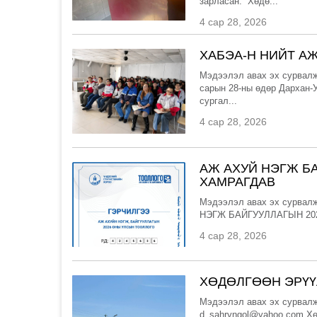
зарласан. “Хөдө...
4 сар 28, 2026
ХАБЭА-Н НИЙТ А
Мэдээлэл авах эх сурвалж
сарын 28-ны өдөр Дархан-
сургал...
4 сар 28, 2026
АЖ АХУЙ НЭГЖ Б
ХАМРАГДАВ
Мэдээлэл авах эх сурвалж
НЭГЖ БАЙГУУЛЛАГЫН 20
4 сар 28, 2026
ХӨДӨЛГӨӨН ЭРҮҮ
Мэдээлэл авах эх сурвалж
d_sahryngol@yahoo.com Хө