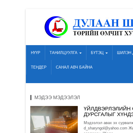
НҮҮР
ТАНИЛЦУУЛГА
БҮТЭЦ
ШИЛЭН 
ТЕНДЕР
САНАЛ АВЧ БАЙНА
МЭДЭЭ МЭДЭЭЛЭЛ
ҮЙЛДВЭРЛЭЛИЙН 
ДУРСГАЛЫГ ХҮНДЭ
Мэдээлэл авах эх сурвалж
d_sharyngol@yahoo.com Жи