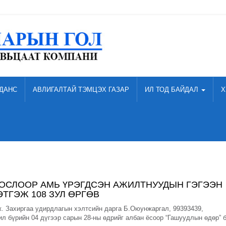
ДАНС
АВЛИГАЛТАЙ ТЭМЦЭХ ГАЗАР
ИЛ ТОД БАЙДАЛ
Х
ОСЛООР АМЬ ҮРЭГДСЭН АЖИЛТНУУДЫН ГЭГЭЭН
ТГЭЖ 108 ЗУЛ ӨРГӨВ
. Захиргаа удирдлагын хэлтсийн дарга Б.Оюунжаргал, 99393439,
л бүрийн 04 дүгээр сарын 28-ны өдрийг албан ёсоор “Гашуудлын өдөр” 