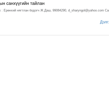
ын санхүүгийн тайлан
 : Ерөнхий нягтлан бодогч Ж.Даш, 99084290, d_sharyngol@yahoo.com Са
Дэлг