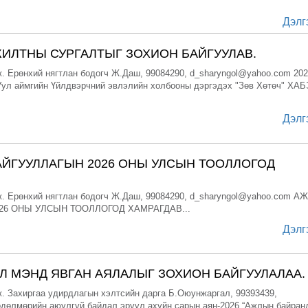
Дэлг
ЖИЛТНЫ СУРГАЛТЫГ ЗОХИОН БАЙГУУЛАВ.
. Ерөнхий нягтлан бодогч Ж.Даш, 99084290, d_sharyngol@yahoo.com 202
Уул аймгийн Үйлдвэрчний эвлэлийн холбооны дэргэдэх "Зөв Хөтөч" ХА
Дэлг
АЙГУУЛЛАГЫН 2026 ОНЫ УЛСЫН ТООЛЛОГОД
. Ерөнхий нягтлан бодогч Ж.Даш, 99084290, d_sharyngol@yahoo.com А
26 ОНЫ УЛСЫН ТООЛЛОГОД ХАМРАГДАВ...
Дэлг
Л МЭНД ЯВГАН АЯЛАЛЫГ ЗОХИОН БАЙГУУЛАЛАА.
. Захиргаа удирдлагын хэлтсийн дарга Б.Оюунжаргал, 99393439,
дөлмөрийн аюулгүй байдал эрүүл ахуйн сарын аян-2026 “Ажлын байран