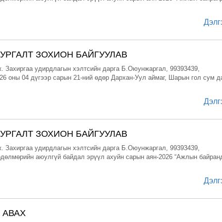
Дэлг
УРГАЛТ ЗОХИОН БАЙГУУЛАВ
. Захиргаа удирдлагын хэлтсийн дарга Б.Оюунжаргал, 99393439,
26 оны 04 дүгээр сарын 21-ний өдөр Дархан-Уул аймаг, Шарын гол сум д
Дэлг
УРГАЛТ ЗОХИОН БАЙГУУЛАВ
. Захиргаа удирдлагын хэлтсийн дарга Б.Оюунжаргал, 99393439,
дөлмөрийн аюулгүй байдал эрүүл ахуйн сарын аян-2026 “Ажлын байран
Дэлг
 АВАХ