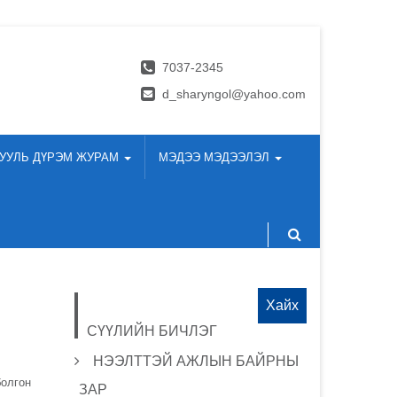
7037-2345
d_sharyngol@yahoo.com
УУЛЬ ДҮРЭМ ЖУРАМ
МЭДЭЭ МЭДЭЭЛЭЛ
Хайх:
СҮҮЛИЙН БИЧЛЭГ
НЭЭЛТТЭЙ АЖЛЫН БАЙРНЫ
болгон
ЗАР