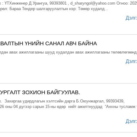
: ҮТХинженер Д.Урангуа, 99393801 , d_sharyngol@yahoo.com Огноо: 202
рөл: Бараа Тендер шалгаруулалтын нэр: Төмөр худалд...
Дэлг
АВАЛТЫН ҮНИЙН САНАЛ АВЧ БАЙНА
дан авах ажиллагааны шууд худалдан авах ажиллагааны төлөвлөгөөнд ту
Дэлг
УРГАЛТ ЗОХИОН БАЙГУУЛАВ.
. Захиргаа удирдлагын хэлтсийн дарга Б.Оюунжаргал, 99393439,
26 оны 04 дүгээр сарын 15-ны өдөр нийт ажилтнуудад “Анхны тусламж 
Дэлг