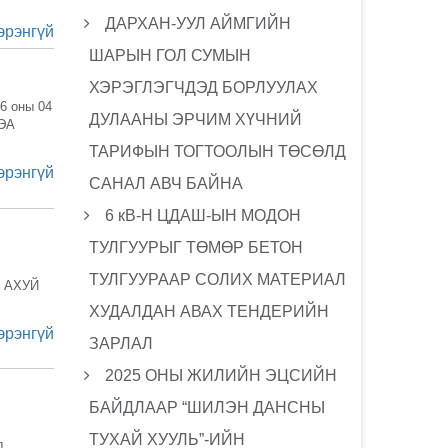
ДАРХАН-УУЛ АЙМГИЙН
эрэнгүй
ШАРЫН ГОЛ СУМЫН
ХЭРЭГЛЭГЧДЭД БОРЛУУЛАХ
6 оны 04
ДУЛААНЫ ЭРЧИМ ХҮЧНИЙ
БЭА
ТАРИФЫН ТОГТООЛЫН ТӨСӨЛД
эрэнгүй
САНАЛ АВЧ БАЙНА
6 кВ-Н ЦДАШ-ЫН МОДОН
ТУЛГУУРЫГ ТӨМӨР БЕТОН
ТУЛГУУРААР СОЛИХ МАТЕРИАЛ
Ж АХУЙ
ХУДАЛДАН АВАХ ТЕНДЕРИЙН
эрэнгүй
ЗАРЛАЛ
2025 ОНЫ ЖИЛИЙН ЭЦСИЙН
БАЙДЛААР “ШИЛЭН ДАНСНЫ
ТУХАЙ ХУУЛЬ”-ИЙН
д