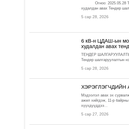
Огноо: 2025.05.28 Тенд
худалдан авах Тендер шал
5 сар 28, 2026
6 кВ-н ЦДАШ-ын мо
худалдан авах тен
ТЕНДЕР ШАЛГАРУУЛАЛТЫН
Тендер шалгаруулалтын нэ
5 сар 28, 2026
ХЭРЭГЛЭГЧДИЙН А
Мэдээлэл авах эх сурвалж
ажил хийгдэж, 11-р байрны
хүүхдүүддээ...
5 сар 27, 2026