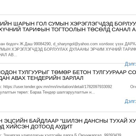
ГИЙН ШАРЫН ГОЛ СУМЫН ХЭРЭГЛЭГЧДЭД БОРЛУ
ХҮЧНИЙ ТАРИФЫН ТОГТООЛЫН ТӨСӨЛД САНАЛ А
лан бодогч Ж.Даш 99084290, d_sharyngol@yahoo.com холбоос үзэх ДАР
УМЫН ХЭРЭГЛЭГЧДЭД БОРЛУУЛАХ ДУЛААНЫ ЭРЧИМ ХҮЧНИЙ ТАРИ
АЛ АВ...
Дэлг
МОДОН ТУЛГУУРЫГ ТӨМӨР БЕТОН ТУЛГУУРААР С
ДАН АВАХ ТЕНДЕРИЙН ЗАРЛАЛ
: https://user.tender.gov.mn/mn/invitation/detail/1782097933092 Ог
уулалтын төрөл: Бараа Тендер шалгаруулалтын н...
Дэлг
Н ЭЦСИЙН БАЙДЛААР “ШИЛЭН ДАНСНЫ ТУХАЙ ХУ
Д ХИЙСЭН ДОТООД АУДИТ
: Захиргаа удирдлагын хэлтсийн дарга Б.Оюунжаргал, 99393439,