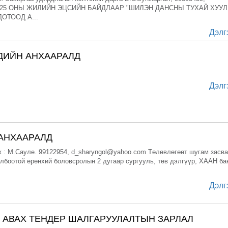
 2025 ОНЫ ЖИЛИЙН ЭЦСИЙН БАЙДЛААР "ШИЛЭН ДАНСНЫ ТУХАЙ ХУУЛ
ОТООД А...
Дэлг
ДИЙН АНХААРАЛД
Дэлг
АНХААРАЛД
 : М.Сауле. 99122954, d_sharyngol@yahoo.com Төлөвлөгөөт шугам засв
лбоотой ерөнхий боловсролын 2 дугаар сургууль, төв дэлгүүр, ХААН ба
Дэлг
 АВАХ ТЕНДЕР ШАЛГАРУУЛАЛТЫН ЗАРЛАЛ