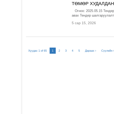
ТӨМӨР ХУДАЛДАН
Огноо: 2025.05.15 Тендер
авах Тендер шалгаруулалты
5 сар 15, 2026
Хуудас 1 of 65
1
2
3
4
5
Дараах ›
Сүүлийн 