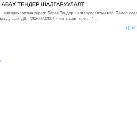
 АВАХ ТЕНДЕР ШАЛГАРУУЛАЛТ
 шалгаруулалтын төрөл: Бараа Тендер шалгаруулалтын нэр: Төмөр худ
н дугаар: ДШГ/20260202004 Нийт төсөвт өртөг: 4...
Дэлг
»