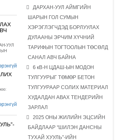
ДАРХАН-УУЛ АЙМГИЙН
ШАРЫН ГОЛ СУМЫН
УЛАХ
ХЭРЭГЛЭГЧДЭД БОРЛУУЛАХ
ВЧ
ДУЛААНЫ ЭРЧИМ ХҮЧНИЙ
ХАН-УУЛ
ТАРИФЫН ТОГТООЛЫН ТӨСӨЛД
ФЫН
САНАЛ АВЧ БАЙНА
эрэнгүй
6 кВ-Н ЦДАШ-ЫН МОДОН
ОЛИХ
ТУЛГУУРЫГ ТӨМӨР БЕТОН
ТУЛГУУРААР СОЛИХ МАТЕРИАЛ
ноо:
ХУДАЛДАН АВАХ ТЕНДЕРИЙН
эрэнгүй
ЗАРЛАЛ
2025 ОНЫ ЖИЛИЙН ЭЦСИЙН
УЛЬ”-
БАЙДЛААР “ШИЛЭН ДАНСНЫ
ТУХАЙ ХУУЛЬ”-ИЙН