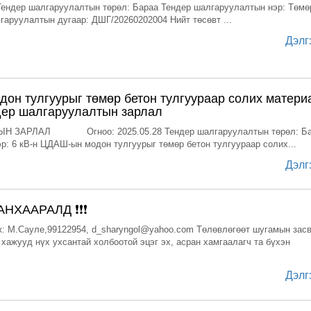
ер шалгаруулалтын төрөл: Бараа Тендер шалгаруулалтын нэр: Төмө
гаруулалтын дугаар: ДШГ/20260202004 Нийт төсөвт ...
Дэлг
дон тулгуурыг төмөр бетон тулгуураар солих матери
дер шалгаруулалтын зарлал
 ЗАРЛАЛ Огноо: 2025.05.28 Тендер шалгаруулалтын төрөл: Ба
р: 6 кВ-н ЦДАШ-ын модон тулгуурыг төмөр бетон тулгуураар солих...
Дэлг
НХААРАЛД ❗❗❗
: М.Сауле,99122954, d_sharyngol@yahoo.com Төлөвлөгөөт шугамын зас
 хажууд нүх ухсантай холбоотой эцэг эх, асран хамгаалагч та бүхэн
Дэлг