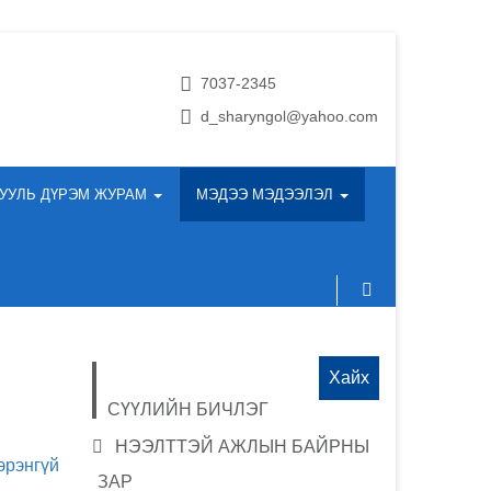
7037-2345
d_sharyngol@yahoo.com
УУЛЬ ДҮРЭМ ЖУРАМ
МЭДЭЭ МЭДЭЭЛЭЛ
Хайх:
СҮҮЛИЙН БИЧЛЭГ
НЭЭЛТТЭЙ АЖЛЫН БАЙРНЫ
эрэнгүй
ЗАР