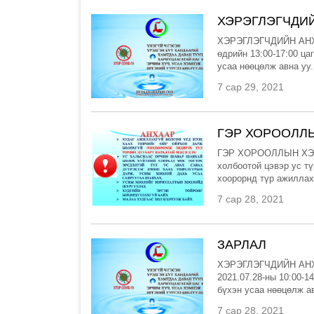
ХЭРЭГЛЭГЧДИ
ХЭРЭГЛЭГЧДИЙН А
өдрийн 13:00-17:00 ца
усаа нөөцөлж авна уу
7 сар 29, 2021
ГЭР ХОРООЛЛ
ГЭР ХОРООЛЛЫН Х
холбоотой цэвэр ус түр
хоорорнд түр ажиллахгүй
7 сар 28, 2021
ЗАРЛАЛ
ХЭРЭГЛЭГЧДИЙН А
2021.07.28-ны 10:00-1
бүхэн усаа нөөцөлж ав
7 сар 28, 2021