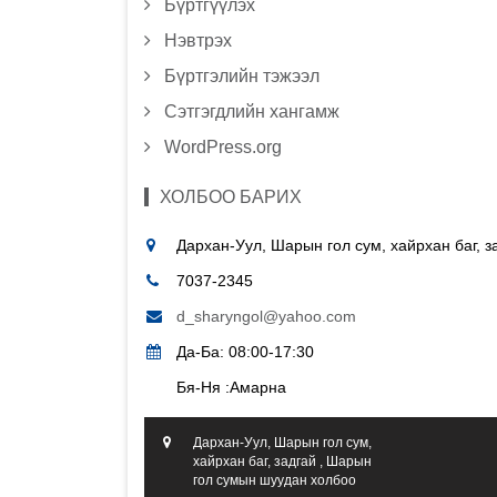
Бүртгүүлэх
Нэвтрэх
Бүртгэлийн тэжээл
Сэтгэгдлийн хангамж
WordPress.org
ХОЛБОО БАРИХ
Дархан-Уул, Шарын гол сум, хайрхан баг, 
7037-2345
d_sharyngol@yahoo.com
Да-Ба: 08:00-17:30
Бя-Ня :Амарна
Дархан-Уул, Шарын гол сум,
хайрхан баг, задгай , Шарын
гол сумын шуудан холбоо