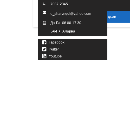
7037-2345
d_sharyngol@yahoo.com
2016 он. Бүх эрх хуулиар хамгаалагдсан
Да-Ба: 08:00-17:30
Бя-Ня :Амарна
Facebook
Twitter
Youtube