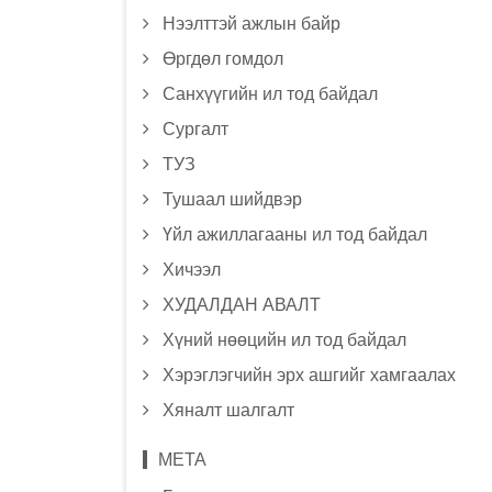
Нээлттэй ажлын байр
Өргдөл гомдол
Санхүүгийн ил тод байдал
Сургалт
ТУЗ
Тушаал шийдвэр
Үйл ажиллагааны ил тод байдал
Хичээл
ХУДАЛДАН АВАЛТ
Хүний нөөцийн ил тод байдал
Хэрэглэгчийн эрх ашгийг хамгаалах
Хяналт шалгалт
МЕТА