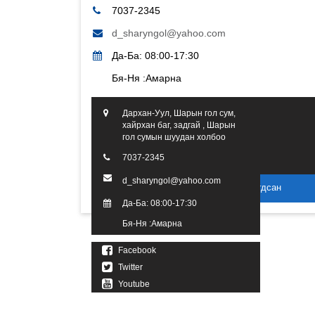
7037-2345
d_sharyngol@yahoo.com
Да-Ба: 08:00-17:30
Бя-Ня :Амарна
Дархан-Уул, Шарын гол сум,
хайрхан баг, задгай , Шарын
гол сумын шуудан холбоо
7037-2345
d_sharyngol@yahoo.com
2016 он. Бүх эрх хуулиар хамгаалагдсан
Да-Ба: 08:00-17:30
Бя-Ня :Амарна
Facebook
Twitter
Youtube