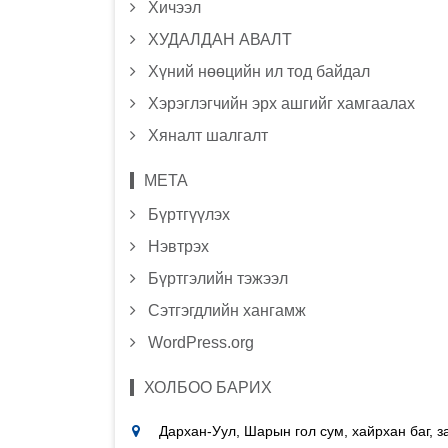
Хичээл
ХУДАЛДАН АВАЛТ
Хүний нөөцийн ил тод байдал
Хэрэглэгчийн эрх ашгийг хамгаалах
Хяналт шалгалт
МЕТА
Бүртгүүлэх
Нэвтрэх
Бүртгэлийн тэжээл
Сэтгэгдлийн хангамж
WordPress.org
ХОЛБОО БАРИХ
Дархан-Уул, Шарын гол сум, хайрхан баг, 