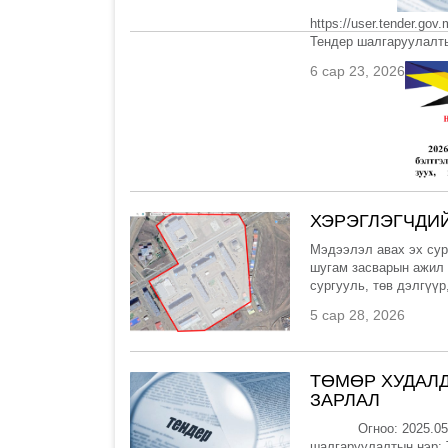
https://user.tender.
Тендер шалгаруулалты
6 сар 23, 2026
ХЭРЭГЛЭГЧДИ
Мэдээлэл авах эх сур
шугам засварын ажил 
сургууль, төв дэлгүүр
5 сар 28, 2026
ТӨМӨР ХУДАЛД
ЗАРЛАЛ
Огноо: 2025.05.28 
шалгаруулалтын нэр: 