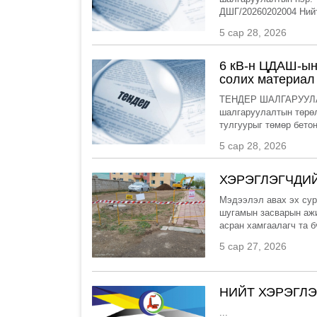
ДШГ/20260202004 Нийт 
5 сар 28, 2026
6 кВ-н ЦДАШ-ын
солих материал
ТЕНДЕР ШАЛГАРУУЛ
шалгаруулалтын төрөл
тулгуурыг төмөр бетон
5 сар 28, 2026
ХЭРЭГЛЭГЧДИ
Мэдээлэл авах эх сур
шугамын засварын ажи
асран хамгаалагч та б
5 сар 27, 2026
НИЙТ ХЭРЭГЛ
...