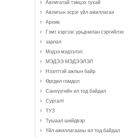
Авлигатай тэмцэх тухай
Авлигын эсрэг үйл ажиллагаа
Архив
Гэмт хэргээс урьдчилан сэргийлэх
зарлал
Мэдээ мэдээлэл
МЭДЭЭ МЭДЭЭЛЭЛ
Нээлттэй ажлын байр
Өргдөл гомдол
Санхүүгийн ил тод байдал
Сургалт
ТУЗ
Тушаал шийдвэр
Үйл ажиллагааны ил тод байдал