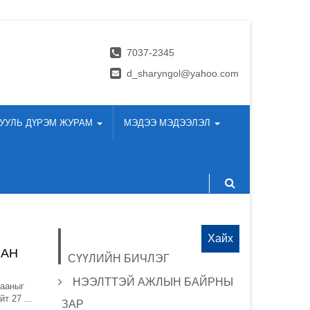
7037-2345
d_sharyngol@yahoo.com
УУЛЬ ДҮРЭМ ЖУРАМ
МЭДЭЭ МЭДЭЭЛЭЛ
Хайх:
ЛАН
СҮҮЛИЙН БИЧЛЭГ
НЭЭЛТТЭЙ АЖЛЫН БАЙРНЫ
дааныг
т 27 ...
ЗАР