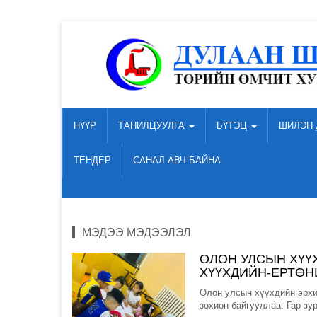
НҮҮР
ТАНИЛЦУУЛГА
БҮТЭЦ
ШИЛЭН 
ТЕНДЕР
САНАЛ АВЧ БАЙНА
МЭДЭЭ МЭДЭЭЛЭЛ
ОЛОН УЛСЫН ХҮҮ
ХҮҮХДИЙН-ЕРТӨНЦ
Олон улсын хүүхдийн эрхи
зохион байгууллаа. Гар зур