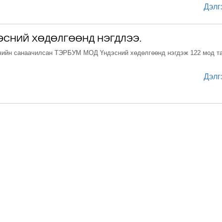
Дэлг
ЭСНИЙ ХӨДӨЛГӨӨНД НЭГДЛЭЭ.
чийн санаачилсан ТЭРБУМ МОД Үндэсний хөдөлгөөнд нэгдэж 122 мод т
Дэлг