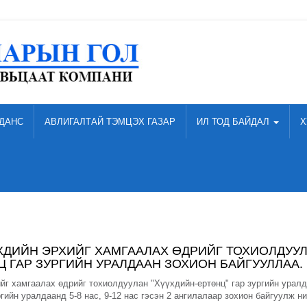
ДАНС
АВЛИГАЛТАЙ ТЭМЦЭХ ГАЗАР
ИЛ ТОД БАЙДАЛ
Х
ХДИЙН ЭРХИЙГ ХАМГААЛАХ ӨДРИЙГ ТОХИОЛДУУ
 ГАР ЗУРГИЙН УРАЛДААН ЗОХИОН БАЙГУУЛЛАА.
йг хамгаалах өдрийг тохиолдуулан "Хүүхдийн-ертөнц" гар зургийн урал
гийн уралдаанд 5-8 нас, 9-12 нас гэсэн 2 ангилалаар зохион байгуулж ний