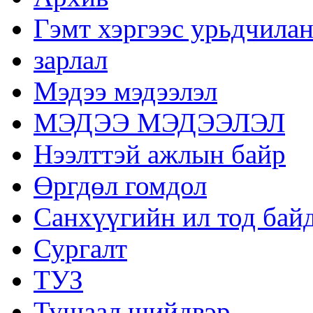
Гэмт хэргээс урьдчилан
зарлал
Мэдээ мэдээлэл
МЭДЭЭ МЭДЭЭЛЭЛ
Нээлттэй ажлын байр
Өргдөл гомдол
Санхүүгийн ил тод бай
Сургалт
ТУЗ
Тушаал шийдвэр