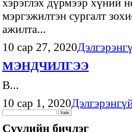
хэрэглэх дүрмээр хүний н
мэргэжилтэн сургалт зохи
ажилта...
10 сар 27, 2020
Дэлгэрэнг
МЭНДЧИЛГЭЭ
B...
10 сар 1, 2020
Дэлгэрэнгү
Хайх:
Сүүлийн бичлэг