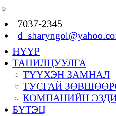
7037-2345
d_sharyngol@yahoo.c
НҮҮР
ТАНИЛЦУУЛГА
ТҮҮХЭН ЗАМНАЛ
ТУСГАЙ ЗӨВШӨӨР
КОМПАНИЙН ЭЗД
БҮТЭЦ