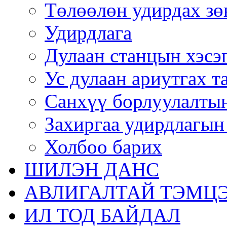
Төлөөлөн удирдах зө
Удирдлага
Дулаан станцын хэсэ
Ус дулаан ариутгах т
Санхүү борлуулалтын
Захиргаа удирдлагын
Холбоо барих
ШИЛЭН ДАНС
АВЛИГАЛТАЙ ТЭМЦЭ
ИЛ ТОД БАЙДАЛ