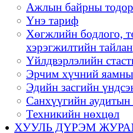
Ажлын байрны тодор
Үнэ тариф
Хөгжлийн бодлого, т
хэрэгжилтийн тайлан
Үйлдвэрлэлийн стаст
Эрчим хүчний яамны
Эдийн засгийн үндсэ
Санхүүгийн аудитын 
Техникийн нөхцөл
ХУУЛЬ ДҮРЭМ ЖУР