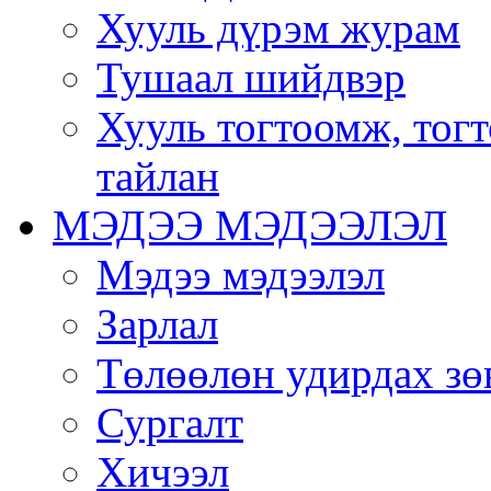
Хууль дүрэм журам
Тушаал шийдвэр
Хууль тогтоомж, тог
тайлан
МЭДЭЭ МЭДЭЭЛЭЛ
Мэдээ мэдээлэл
Зарлал
Төлөөлөн удирдах зө
Сургалт
Хичээл