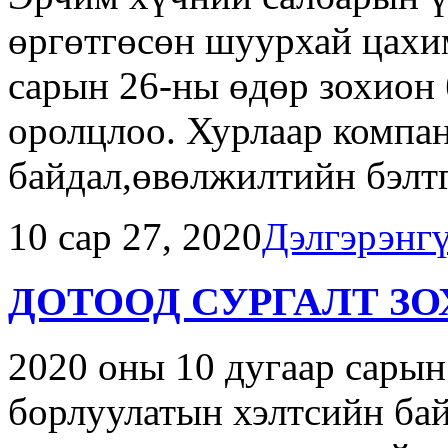
өргөтгөсөн шуурхай цахи
сарын 26-ны өдөр зохион
оролцлоо. Хурлаар компа
байдал,өвөлжилтийн бэлтг.
10 сар 27, 2020
Дэлгэрэнг
ДОТООД СУРГАЛТ З
2020 оны 10 дугаар сарын
борлуулатын хэлтсийн ба