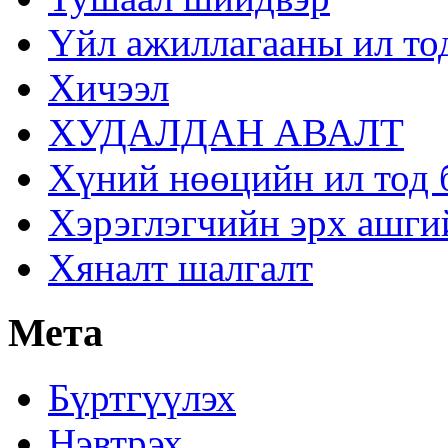
Үйл ажиллагааны ил то
Хичээл
ХУДАЛДАН АВАЛТ
Хүний нөөцийн ил тод 
Хэрэглэгчийн эрх ашги
Хяналт шалгалт
Мета
Бүртгүүлэх
Нэвтрэх