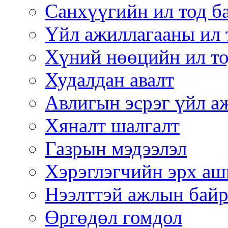
Санхүүгийн ил тод б
Үйл ажиллагааны ил 
Хүний нөөцийн ил то
Худалдан авалт
Авлигын эсрэг үйл а
Хяналт шалгалт
Газрын мэдээлэл
Хэрэглэгчийн эрх аш
Нээлттэй ажлын бай
Өргөдөл гомдол