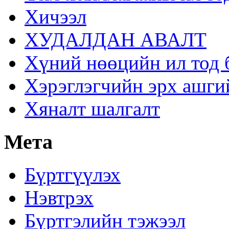
Хичээл
ХУДАЛДАН АВАЛТ
Хүний нөөцийн ил тод 
Хэрэглэгчийн эрх ашги
Хяналт шалгалт
Мета
Бүртгүүлэх
Нэвтрэх
Бүртгэлийн тэжээл