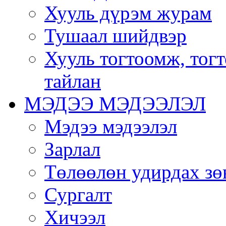
Хууль дүрэм журам
Тушаал шийдвэр
Хууль тогтоомж, тог
тайлан
МЭДЭЭ МЭДЭЭЛЭЛ
Мэдээ мэдээлэл
Зарлал
Төлөөлөн удирдах зө
Сургалт
Хичээл