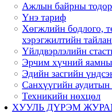
Ажлын байрны тодор
Үнэ тариф
Хөгжлийн бодлого, т
хэрэгжилтийн тайлан
Үйлдвэрлэлийн стаст
Эрчим хүчний яамны
Эдийн засгийн үндсэ
Санхүүгийн аудитын 
Техникийн нөхцөл
ХУУЛЬ ДҮРЭМ ЖУР