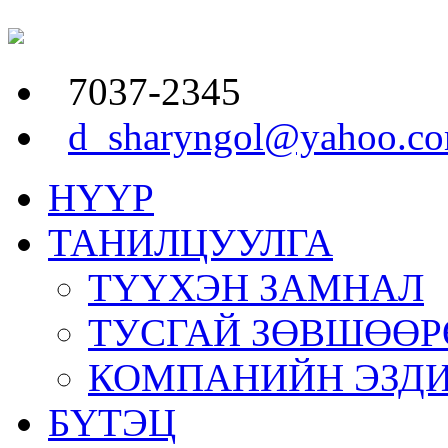
7037-2345
d_sharyngol@yahoo.c
НҮҮР
ТАНИЛЦУУЛГА
ТҮҮХЭН ЗАМНАЛ
ТУСГАЙ ЗӨВШӨӨР
КОМПАНИЙН ЭЗД
БҮТЭЦ