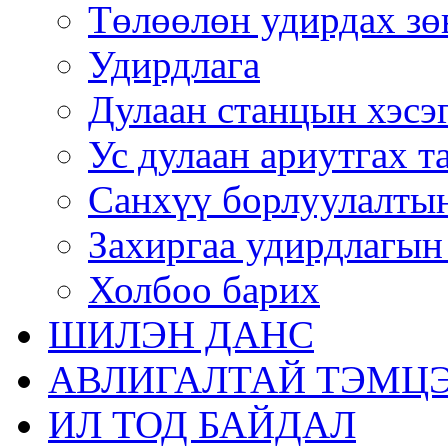
Төлөөлөн удирдах зө
Удирдлага
Дулаан станцын хэсэ
Ус дулаан ариутгах т
Санхүү борлуулалтын
Захиргаа удирдлагын
Холбоо барих
ШИЛЭН ДАНС
АВЛИГАЛТАЙ ТЭМЦЭ
ИЛ ТОД БАЙДАЛ