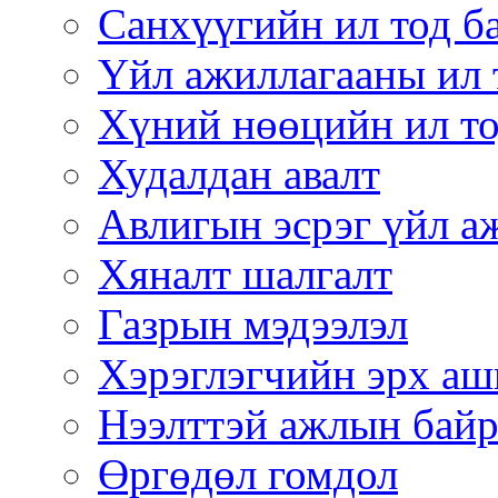
Санхүүгийн ил тод б
Үйл ажиллагааны ил 
Хүний нөөцийн ил то
Худалдан авалт
Авлигын эсрэг үйл а
Хяналт шалгалт
Газрын мэдээлэл
Хэрэглэгчийн эрх аш
Нээлттэй ажлын бай
Өргөдөл гомдол