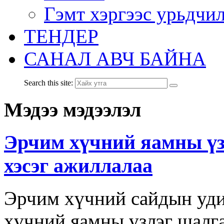
Гэмт хэргээс урьдчи
ТЕНДЕР
САНАЛ АВЧ БАЙНА
Search this site:
Мэдээ мэдээлэл
Эрчим хүчний яамны үз
хэсэг ажиллалаа
Эрчим хүчний сайдын уд
хүчний яамны үзлэг шалг