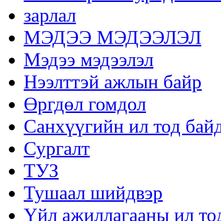
зарлал
МЭДЭЭ МЭДЭЭЛЭЛ
Мэдээ мэдээлэл
Нээлттэй ажлын байр
Өргдөл гомдол
Санхүүгийн ил тод бай
Сургалт
ТУЗ
Тушаал шийдвэр
Үйл ажиллагааны ил то