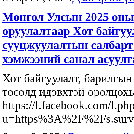
Монгол Улсын 2025 оны
оруулалтаар Хот байгуул
сууцжуулалтын салбарт 
хэмжээний санал асуулг
Хот байгуулалт, барилгын
төсөлд идэвхтэй оролцохы
https://l.facebook.com/l.ph
u=https%3A%2F%2Fs.sur