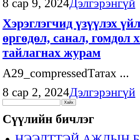
8 сар 9, 2024
Дэлгэрэнгүй
Хэрэглэгчид үзүүлэх үй
өргөдөл, санал, гомдол 
тайлагнах журам
A29_compressedТатах ...
8 сар 2, 2024
Дэлгэрэнгүй
Хайх:
Сүүлийн бичлэг
НЭЭЛТТЭЙ АЖЛЫН Б