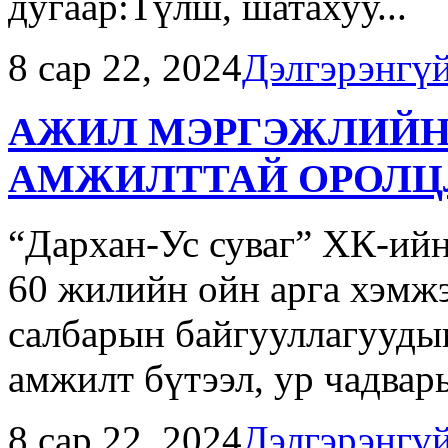
дугаар:Түлш, шатахуу...
8 сар 22, 2024
Дэлгэрэнгү
АЖИЛ МЭРГЭЖЛИЙН
АМЖИЛТТАЙ ОРОЛЦ
“Дархан-Ус суваг” ХК-ийн
60 жилийн ойн арга хэм
салбарын байгууллагууды
амжилт бүтээл, ур чадвары
8 сар 22, 2024
Дэлгэрэнгү