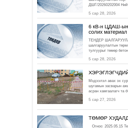
ДШГ/20260202004 Нийт 
5 сар 28, 2026
6 кВ-н ЦДАШ-ын
солих материал
ТЕНДЕР ШАЛГАРУУЛ
шалгаруулалтын төрөл
тулгуурыг төмөр бетон
5 сар 28, 2026
ХЭРЭГЛЭГЧДИ
Мэдээлэл авах эх сур
шугамын засварын ажи
асран хамгаалагч та б
5 сар 27, 2026
ТӨМӨР ХУДАЛД
Огноо: 2025.05.15 Т