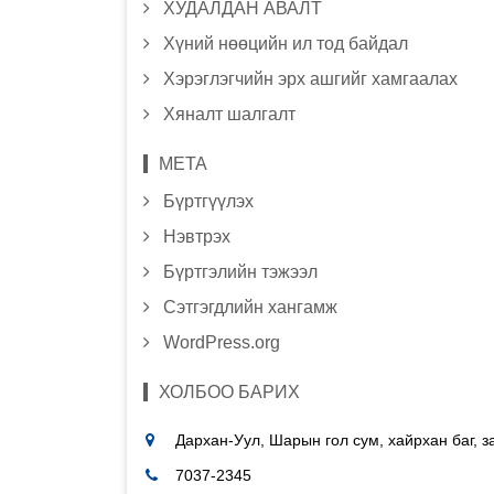
ХУДАЛДАН АВАЛТ
Хүний нөөцийн ил тод байдал
Хэрэглэгчийн эрх ашгийг хамгаалах
Хяналт шалгалт
МЕТА
Бүртгүүлэх
Нэвтрэх
Бүртгэлийн тэжээл
Сэтгэгдлийн хангамж
WordPress.org
ХОЛБОО БАРИХ
Дархан-Уул, Шарын гол сум, хайрхан баг, 
7037-2345