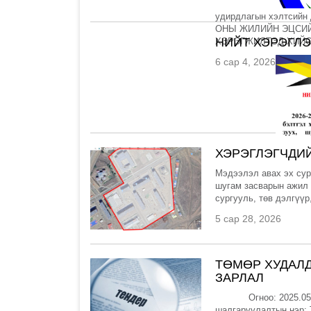
удирдлагын хэлтсийн 
ОНЫ ЖИЛИЙН ЭЦСИЙ
НИЙТ ХЭРЭГЛ
ХЭРЭГЖИЛТЭД ХИЙСЭ
6 сар 4, 2026
ХЭРЭГЛЭГЧДИ
Мэдээлэл авах эх сур
шугам засварын ажил 
сургууль, төв дэлгүүр
5 сар 28, 2026
ТӨМӨР ХУДАЛД
ЗАРЛАЛ
Огноо: 2025.05.28 
шалгаруулалтын нэр: 