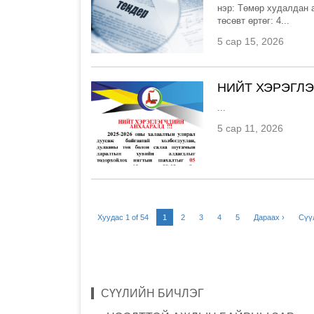
нэр: Төмөр худалдан 
төсөвт өртөг: 4...
5 сар 15, 2026
НИЙТ ХЭРЭГЛ
...
5 сар 11, 2026
Хуудас 1 of 54
1
2
3
4
5
Дараах ›
Сүү
СҮҮЛИЙН БИЧЛЭГ