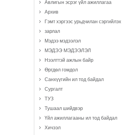
Авлигын эсрэг үйл ажиллагаа
Архив
Гэмт хэргээс урьдчилан сэргийлэх
зарлал
Мэдээ мэдээлэл
МЭДЭЭ МЭДЭЭЛЭЛ
Нээлттэй ажлын байр
Өргдөл гомдол
Санхүүгийн ил тод байдал
Сургалт
ТУЗ
Тушаал шийдвэр
Үйл ажиллагааны ил тод байдал
Хичээл