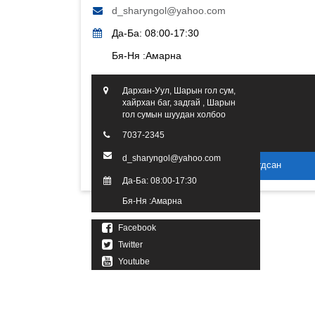
d_sharyngol@yahoo.com
Да-Ба: 08:00-17:30
Бя-Ня :Амарна
Дархан-Уул, Шарын гол сум,
хайрхан баг, задгай , Шарын
гол сумын шуудан холбоо
7037-2345
d_sharyngol@yahoo.com
2016 он. Бүх эрх хуулиар хамгаалагдсан
Да-Ба: 08:00-17:30
Бя-Ня :Амарна
Facebook
Twitter
Youtube