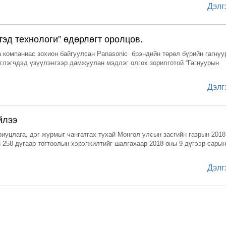
Дэлг
эд технологи” өдөрлөгт оролцов.
а компаниас зохион байгуулсан Panasonic брэндийн төрөл бүрийн гагнуу
эглэгчдэд үзүүлэнгээр дамжуулан мэдлэг олгох зорилготой “Гагнуурын
Дэлг
йлээ
иуцлага, дэг журмыг чангатгах тухай Монгол улсын засгийн газрын 2018
 258 дугаар тогтоолын хэрэгжилтийг шалгахаар 2018 оны 9 дүгээр сарын
Дэлг