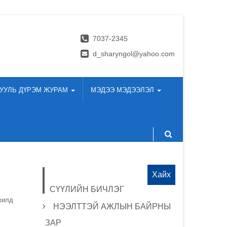
7037-2345
d_sharyngol@yahoo.com
УУЛЬ ДҮРЭМ ЖУРАМ
МЭДЭЭ МЭДЭЭЛЭЛ
Хайх:
СҮҮЛИЙН БИЧЛЭГ
жилд
НЭЭЛТТЭЙ АЖЛЫН БАЙРНЫ
ЗАР