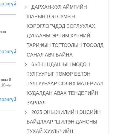
эрэнгүй
ДАРХАН-УУЛ АЙМГИЙН
ШАРЫН ГОЛ СУМЫН
ХЭРЭГЛЭГЧДЭД БОРЛУУЛАХ
рын
ДУЛААНЫ ЭРЧИМ ХҮЧНИЙ
ТАРИФЫН ТОГТООЛЫН ТӨСӨЛД
эрэнгүй
САНАЛ АВЧ БАЙНА
6 кВ-Н ЦДАШ-ЫН МОДОН
ТУЛГУУРЫГ ТӨМӨР БЕТОН
 оны 8
ТУЛГУУРААР СОЛИХ МАТЕРИАЛ
 10-ны
ХУДАЛДАН АВАХ ТЕНДЕРИЙН
эрэнгүй
ЗАРЛАЛ
2025 ОНЫ ЖИЛИЙН ЭЦСИЙН
БАЙДЛААР “ШИЛЭН ДАНСНЫ
ТУХАЙ ХУУЛЬ”-ИЙН