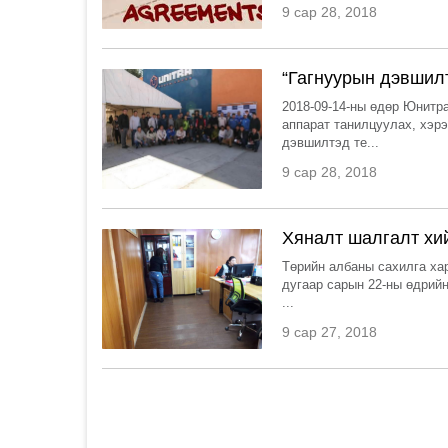
9 сар 28, 2018
“Гагнуурын дэвшилт
2018-09-14-ны өдөр Юнитр
аппарат танилцуулах, хэр
дэвшилтэд те...
9 сар 28, 2018
Хяналт шалгалт хи
Төрийн албаны сахилга хар
дугаар сарын 22-ны өдрийн
...
9 сар 27, 2018