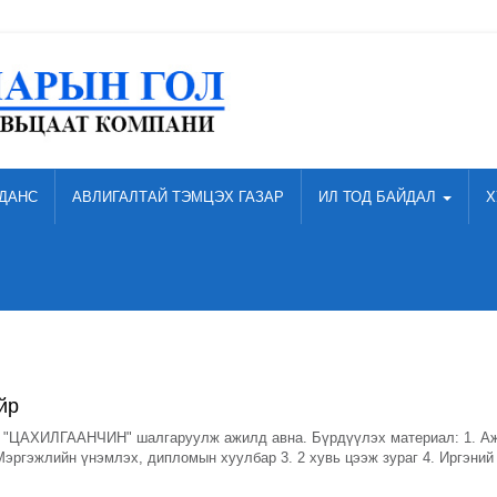
ДАНС
АВЛИГАЛТАЙ ТЭМЦЭХ ГАЗАР
ИЛ ТОД БАЙДАЛ
Х
йр
АХИЛГААНЧИН" шалгаруулж ажилд авна. Бүрдүүлэх материал: 1. А
Мэргэжлийн үнэмлэх, дипломын хуулбар 3. 2 хувь цээж зураг 4. Иргэний