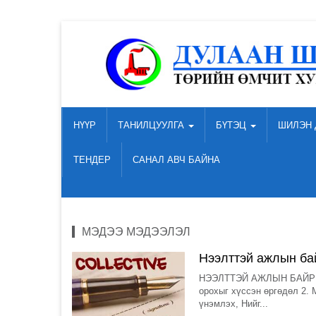
НҮҮР
ТАНИЛЦУУЛГА
БҮТЭЦ
ШИЛЭН 
ТЕНДЕР
САНАЛ АВЧ БАЙНА
МЭДЭЭ МЭДЭЭЛЭЛ
Нээлттэй ажлын ба
НЭЭЛТТЭЙ АЖЛЫН БАЙР "Ц
орохыг хүссэн өргөдөл 2. 
үнэмлэх, Нийг...