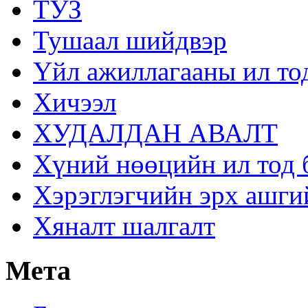
ТУЗ
Тушаал шийдвэр
Үйл ажиллагааны ил то
Хичээл
ХУДАЛДАН АВАЛТ
Хүний нөөцийн ил тод 
Хэрэглэгчийн эрх ашги
Хяналт шалгалт
Мета