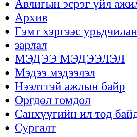
Авлигын эсрэг үйл ажи
Архив
Гэмт хэргээс урьдчилан
зарлал
МЭДЭЭ МЭДЭЭЛЭЛ
Мэдээ мэдээлэл
Нээлттэй ажлын байр
Өргдөл гомдол
Санхүүгийн ил тод бай
Сургалт