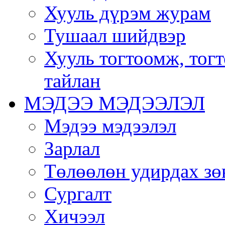
Хууль дүрэм журам
Тушаал шийдвэр
Хууль тогтоомж, тог
тайлан
МЭДЭЭ МЭДЭЭЛЭЛ
Мэдээ мэдээлэл
Зарлал
Төлөөлөн удирдах зө
Сургалт
Хичээл