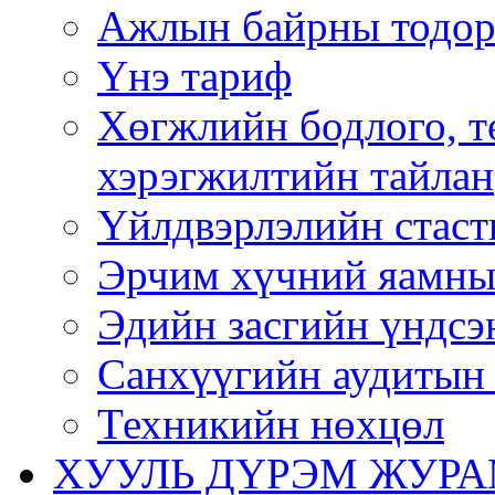
Ажлын байрны тодор
Үнэ тариф
Хөгжлийн бодлого, т
хэрэгжилтийн тайлан
Үйлдвэрлэлийн стаст
Эрчим хүчний яамны
Эдийн засгийн үндсэ
Санхүүгийн аудитын 
Техникийн нөхцөл
ХУУЛЬ ДҮРЭМ ЖУР