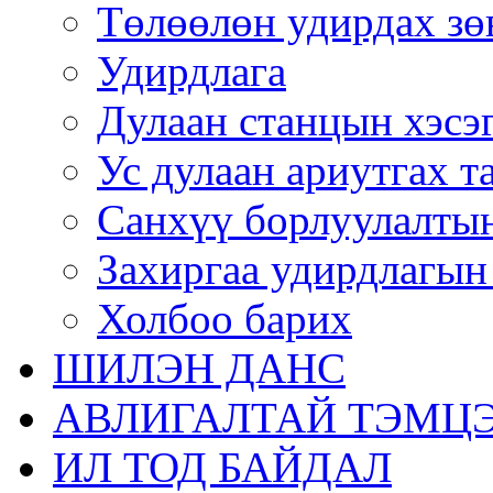
Төлөөлөн удирдах зө
Удирдлага
Дулаан станцын хэсэ
Ус дулаан ариутгах т
Санхүү борлуулалтын
Захиргаа удирдлагын
Холбоо барих
ШИЛЭН ДАНС
АВЛИГАЛТАЙ ТЭМЦЭ
ИЛ ТОД БАЙДАЛ