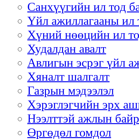
Санхүүгийн ил тод б
Үйл ажиллагааны ил 
Хүний нөөцийн ил то
Худалдан авалт
Авлигын эсрэг үйл а
Хяналт шалгалт
Газрын мэдээлэл
Хэрэглэгчийн эрх аш
Нээлттэй ажлын бай
Өргөдөл гомдол