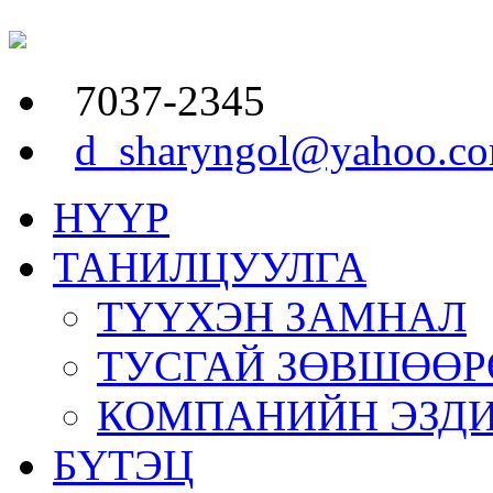
7037-2345
d_sharyngol@yahoo.c
НҮҮР
ТАНИЛЦУУЛГА
ТҮҮХЭН ЗАМНАЛ
ТУСГАЙ ЗӨВШӨӨР
КОМПАНИЙН ЭЗД
БҮТЭЦ