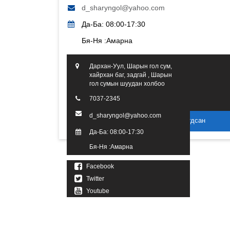
d_sharyngol@yahoo.com
Да-Ба: 08:00-17:30
Бя-Ня :Амарна
Дархан-Уул, Шарын гол сум,
хайрхан баг, задгай , Шарын
гол сумын шуудан холбоо
7037-2345
d_sharyngol@yahoo.com
2016 он. Бүх эрх хуулиар хамгаалагдсан
Да-Ба: 08:00-17:30
Бя-Ня :Амарна
Facebook
Twitter
Youtube