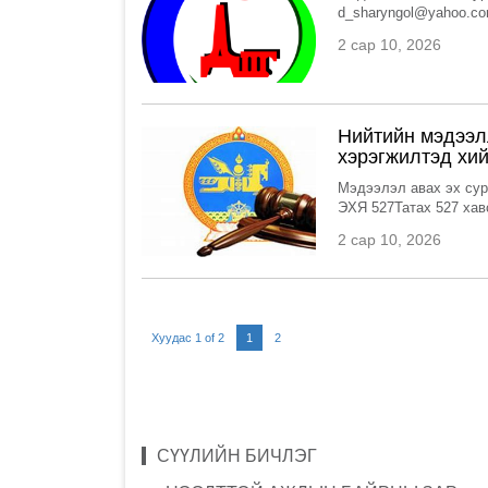
d_sharyngol@yahoo.co
2 сар 10, 2026
Нийтийн мэдээл
хэрэгжилтэд хий
Мэдээлэл авах эх сур
ЭХЯ 527Татах 527 хавс
2 сар 10, 2026
Хуудас 1 of 2
1
2
СҮҮЛИЙН БИЧЛЭГ