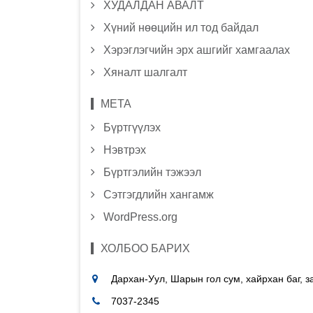
ХУДАЛДАН АВАЛТ
Хүний нөөцийн ил тод байдал
Хэрэглэгчийн эрх ашгийг хамгаалах
Хяналт шалгалт
МЕТА
Бүртгүүлэх
Нэвтрэх
Бүртгэлийн тэжээл
Сэтгэгдлийн хангамж
WordPress.org
ХОЛБОО БАРИХ
Дархан-Уул, Шарын гол сум, хайрхан баг, 
7037-2345