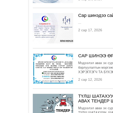
Сар шинэдээ са
...
2 сар 17, 2026
САР ШИНЭЭ ӨР
Мэдээлэл авах эх сур
борлуулалтын мэргэж
ХЭРЭГЛЭГЧ ТА БҮХЭ
2 сар 12, 2026
ТҮЛШ ШАТАХУУ
АВАХ ТЕНДЕР 
Мэдээлэл авах эх сур
ТҮЛШ ШАТАХУУН, Ш