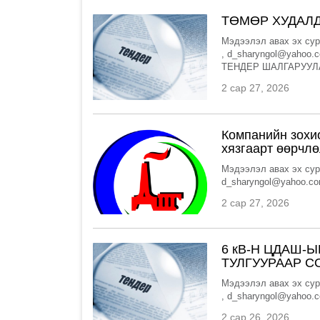
ТӨМӨР ХУДАЛД
Мэдээлэл авах эх сур
, d_sharyngol@yahoo.co
ТЕНДЕР ШАЛГАРУУЛ
2 сар 27, 2026
Компанийн зохи
хязгаарт өөрчлө
Мэдээлэл авах эх сур
d_sharyngol@yahoo.com
2 сар 27, 2026
6 кВ-Н ЦДАШ-
ТУЛГУУРААР С
Мэдээлэл авах эх сур
, d_sharyngol@yaho
2 сар 26, 2026