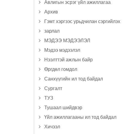
Авлигын эсрэг үйл ажиллагаа
Архив
Гэмт хэргээс урьдчилан сэргийлэх
зарлал
МЭДЭЭ МЭДЭЭЛЭЛ
Мэдээ мэдээлэл
Нээлттэй ажлын байр
Өргдөл гомдол
Санхүүгийн ил тод байдал
Сургалт
ТУЗ
Тушаал шийдвэр
Үйл ажиллагааны ил тод байдал
Хичээл