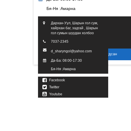
Бя-Ня :Амарна
Дархан-Уул, Шарын гол сум,
хайрхан баг, задгай , Шарын
гол сумын шуудан холбоо
7037-2345
d_sharyngol@yahoo.com
2016 он. Бүх эрх хуулиар хамгаалагдсан
Да-Ба: 08:00-17:30
Бя-Ня :Амарна
Facebook
Twitter
Youtube