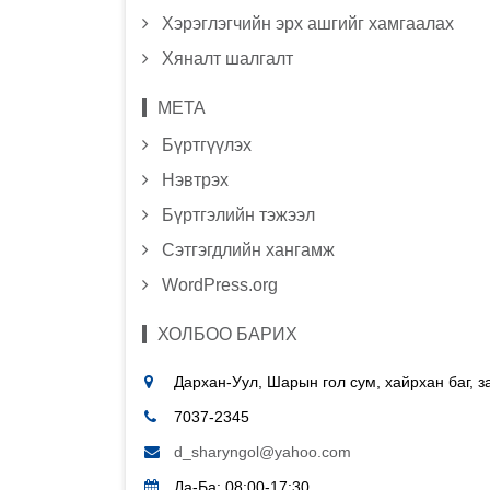
Хэрэглэгчийн эрх ашгийг хамгаалах
Хяналт шалгалт
МЕТА
Бүртгүүлэх
Нэвтрэх
Бүртгэлийн тэжээл
Сэтгэгдлийн хангамж
WordPress.org
ХОЛБОО БАРИХ
Дархан-Уул, Шарын гол сум, хайрхан баг, 
7037-2345
d_sharyngol@yahoo.com
Да-Ба: 08:00-17:30