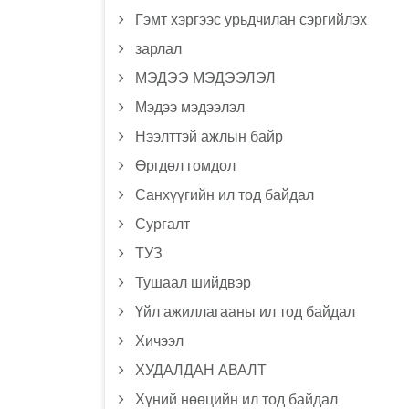
Гэмт хэргээс урьдчилан сэргийлэх
зарлал
МЭДЭЭ МЭДЭЭЛЭЛ
Мэдээ мэдээлэл
Нээлттэй ажлын байр
Өргдөл гомдол
Санхүүгийн ил тод байдал
Сургалт
ТУЗ
Тушаал шийдвэр
Үйл ажиллагааны ил тод байдал
Хичээл
ХУДАЛДАН АВАЛТ
Хүний нөөцийн ил тод байдал