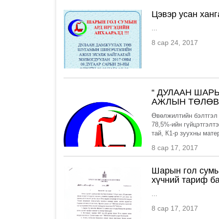
Цэвэр усан ханг
...
8 сар 24, 2017
“ ДУЛААН ШАР
АЖЛЫН ТӨЛӨВ
Өвөлжилтийн бэлтгэл 
78,5%-ийн гүйцэтгэлтэ
тай, К1-р зуухны матер
8 сар 17, 2017
Шарын гол сумы
хүчний тариф ба
...
8 сар 17, 2017