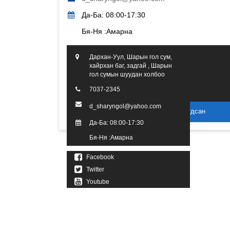
Да-Ба: 08:00-17:30
Бя-Ня :Амарна
Дархан-Уул, Шарын гол сум,
хайрхан баг, задгай , Шарын
гол сумын шуудан холбоо
7037-2345
d_sharyngol@yahoo.com
2016 он. Бүх эрх хуулиар хамгаалагдсан
Да-Ба: 08:00-17:30
Бя-Ня :Амарна
Facebook
Twitter
Youtube