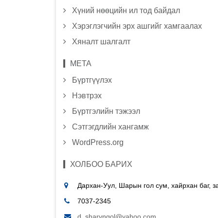
Хүний нөөцийн ил тод байдал
Хэрэглэгчийн эрх ашгийг хамгаалах
Хяналт шалгалт
МЕТА
Бүртгүүлэх
Нэвтрэх
Бүртгэлийн тэжээл
Сэтгэгдлийн хангамж
WordPress.org
ХОЛБОО БАРИХ
Дархан-Уул, Шарын гол сум, хайрхан баг, 
7037-2345
d_sharyngol@yahoo.com