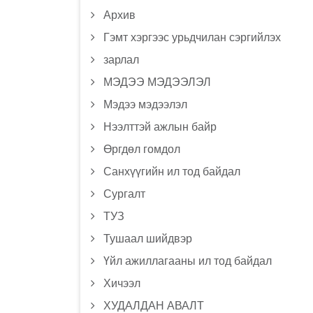
Архив
Гэмт хэргээс урьдчилан сэргийлэх
зарлал
МЭДЭЭ МЭДЭЭЛЭЛ
Мэдээ мэдээлэл
Нээлттэй ажлын байр
Өргдөл гомдол
Санхүүгийн ил тод байдал
Сургалт
ТУЗ
Тушаал шийдвэр
Үйл ажиллагааны ил тод байдал
Хичээл
ХУДАЛДАН АВАЛТ