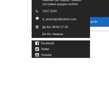
хайрхан баг, задгай , Шарын
гол сумын шуудан холбоо
7037-2345
d_sharyngol@yahoo.com
2016 он. Бүх эрх хуулиар хамгаалагдсан
Да-Ба: 08:00-17:30
Бя-Ня :Амарна
Facebook
Twitter
Youtube