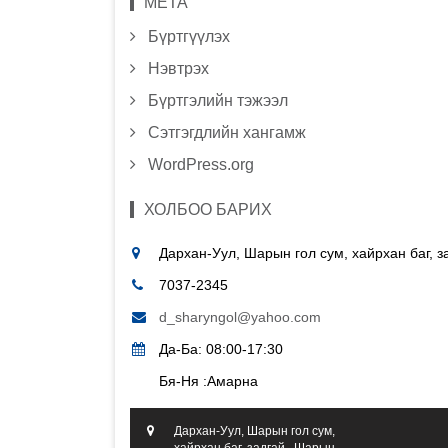
МЕТА
Бүртгүүлэх
Нэвтрэх
Бүртгэлийн тэжээл
Сэтгэгдлийн хангамж
WordPress.org
ХОЛБОО БАРИХ
Дархан-Уул, Шарын гол сум, хайрхан баг, 
7037-2345
d_sharyngol@yahoo.com
Да-Ба: 08:00-17:30
Бя-Ня :Амарна
Дархан-Уул, Шарын гол сум,