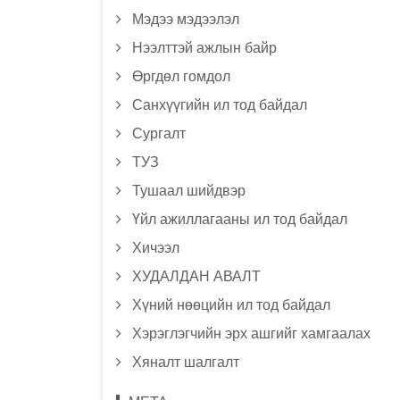
Мэдээ мэдээлэл
Нээлттэй ажлын байр
Өргдөл гомдол
Санхүүгийн ил тод байдал
Сургалт
ТУЗ
Тушаал шийдвэр
Үйл ажиллагааны ил тод байдал
Хичээл
ХУДАЛДАН АВАЛТ
Хүний нөөцийн ил тод байдал
Хэрэглэгчийн эрх ашгийг хамгаалах
Хяналт шалгалт