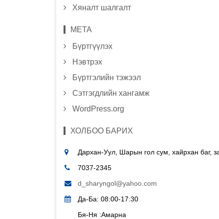
Хяналт шалгалт
МЕТА
Бүртгүүлэх
Нэвтрэх
Бүртгэлийн тэжээл
Сэтгэгдлийн хангамж
WordPress.org
ХОЛБОО БАРИХ
Дархан-Уул, Шарын гол сум, хайрхан баг, 
7037-2345
d_sharyngol@yahoo.com
Да-Ба: 08:00-17:30
Бя-Ня :Амарна