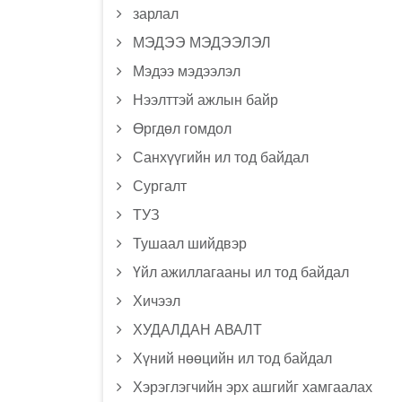
зарлал
МЭДЭЭ МЭДЭЭЛЭЛ
Мэдээ мэдээлэл
Нээлттэй ажлын байр
Өргдөл гомдол
Санхүүгийн ил тод байдал
Сургалт
ТУЗ
Тушаал шийдвэр
Үйл ажиллагааны ил тод байдал
Хичээл
ХУДАЛДАН АВАЛТ
Хүний нөөцийн ил тод байдал
Хэрэглэгчийн эрх ашгийг хамгаалах