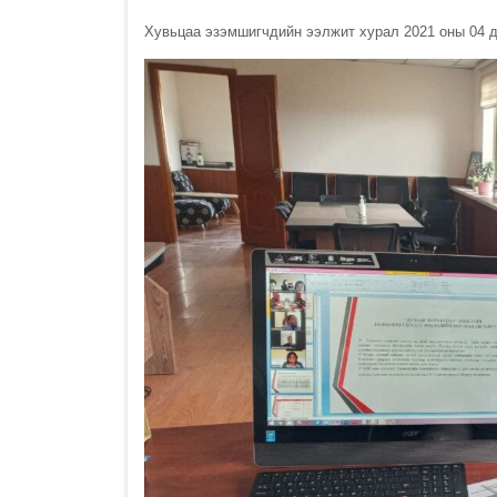
Хувьцаа эзэмшигчдийн ээлжит хурал 2021 оны 04 д