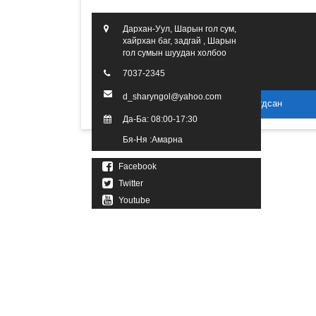
Дархан-Уул, Шарын гол сум,
хайрхан баг, задгай , Шарын
гол сумын шуудан холбоо
7037-2345
d_sharyngol@yahoo.com
2016 он. Бүх эрх хуулиар хамгаалагдсан
Да-Ба: 08:00-17:30
Бя-Ня :Амарна
Facebook
Twitter
Youtube