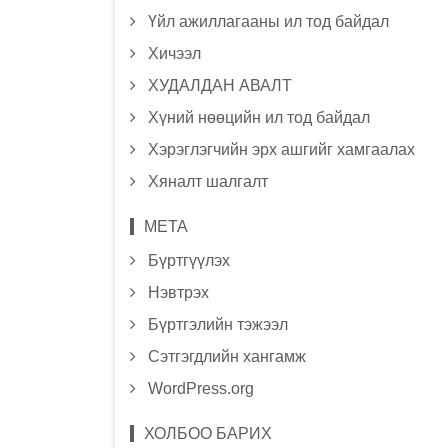
Үйл ажиллагааны ил тод байдал
Хичээл
ХУДАЛДАН АВАЛТ
Хүний нөөцийн ил тод байдал
Хэрэглэгчийн эрх ашгийг хамгаалах
Хяналт шалгалт
МЕТА
Бүртгүүлэх
Нэвтрэх
Бүртгэлийн тэжээл
Сэтгэгдлийн хангамж
WordPress.org
ХОЛБОО БАРИХ