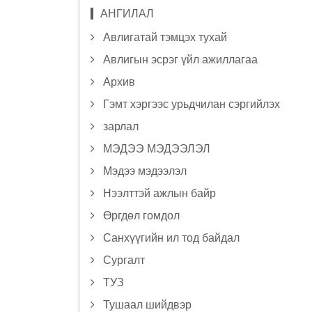
АНГИЛАЛ
Авлигатай тэмцэх тухай
Авлигын эсрэг үйл ажиллагаа
Архив
Гэмт хэргээс урьдчилан сэргийлэх
зарлал
МЭДЭЭ МЭДЭЭЛЭЛ
Мэдээ мэдээлэл
Нээлттэй ажлын байр
Өргдөл гомдол
Санхүүгийн ил тод байдал
Сургалт
ТУЗ
Тушаал шийдвэр