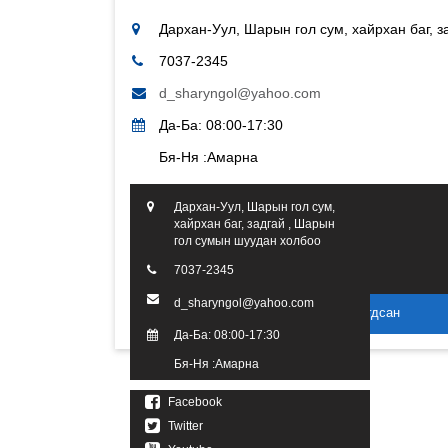
Дархан-Уул, Шарын гол сум, хайрхан баг, 
7037-2345
d_sharyngol@yahoo.com
Да-Ба: 08:00-17:30
Бя-Ня :Амарна
Дархан-Уул, Шарын гол сум,
хайрхан баг, задгай , Шарын
гол сумын шуудан холбоо
7037-2345
d_sharyngol@yahoo.com
2016 он. Бүх эрх хуулиар хамгаалагдсан
Да-Ба: 08:00-17:30
Бя-Ня :Амарна
Facebook
Twitter