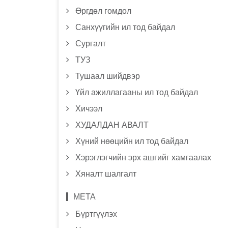
Өргдөл гомдол
Санхүүгийн ил тод байдал
Сургалт
ТУЗ
Тушаал шийдвэр
Үйл ажиллагааны ил тод байдал
Хичээл
ХУДАЛДАН АВАЛТ
Хүний нөөцийн ил тод байдал
Хэрэглэгчийн эрх ашгийг хамгаалах
Хяналт шалгалт
МЕТА
Бүртгүүлэх