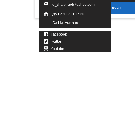
d_sharyngol@yahoo.com
2016 он. Бүх эрх хуулиар хамгаалагдсан
Да-Ба: 08:00-17:30
Бя-Ня :Амарна
Facebook
Twitter
Youtube