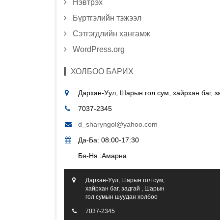
Нэвтрэх
Бүртгэлийн тэжээл
Сэтгэгдлийн хангамж
WordPress.org
ХОЛБОО БАРИХ
Дархан-Уул, Шарын гол сум, хайрхан баг, 
7037-2345
d_sharyngol@yahoo.com
Да-Ба: 08:00-17:30
Бя-Ня :Амарна
Дархан-Уул, Шарын гол сум,
хайрхан баг, задгай , Шарын
гол сумын шуудан холбоо
7037-2345