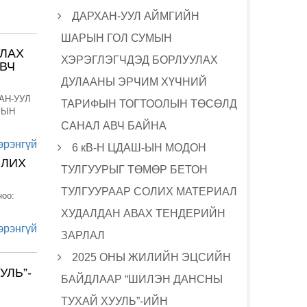
ДАРХАН-УУЛ АЙМГИЙН
ШАРЫН ГОЛ СУМЫН
УЛАХ
ХЭРЭГЛЭГЧДЭД БОРЛУУЛАХ
ВЧ
ДУЛААНЫ ЭРЧИМ ХҮЧНИЙ
ХАН-УУЛ
ТАРИФЫН ТОГТООЛЫН ТӨСӨЛД
ФЫН
САНАЛ АВЧ БАЙНА
эрэнгүй
6 кВ-Н ЦДАШ-ЫН МОДОН
ОЛИХ
ТУЛГУУРЫГ ТӨМӨР БЕТОН
ТУЛГУУРААР СОЛИХ МАТЕРИАЛ
ноо:
ХУДАЛДАН АВАХ ТЕНДЕРИЙН
эрэнгүй
ЗАРЛАЛ
2025 ОНЫ ЖИЛИЙН ЭЦСИЙН
УЛЬ”-
БАЙДЛААР “ШИЛЭН ДАНСНЫ
ТУХАЙ ХУУЛЬ”-ИЙН