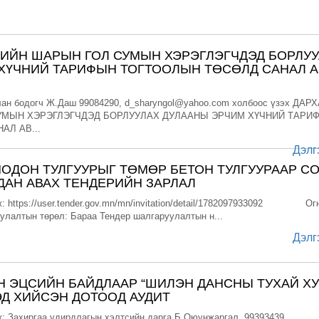
ГИЙН ШАРЫН ГОЛ СУМЫН ХЭРЭГЛЭГЧДЭД БОРЛУ
ХҮЧНИЙ ТАРИФЫН ТОГТООЛЫН ТӨСӨЛД САНАЛ А
лан бодогч Ж.Даш 99084290, d_sharyngol@yahoo.com холбоос үзэх ДАР
УМЫН ХЭРЭГЛЭГЧДЭД БОРЛУУЛАХ ДУЛААНЫ ЭРЧИМ ХҮЧНИЙ ТАРИ
АЛ АВ...
Дэлг
МОДОН ТУЛГУУРЫГ ТӨМӨР БЕТОН ТУЛГУУРААР С
ДАН АВАХ ТЕНДЕРИЙН ЗАРЛАЛ
: https://user.tender.gov.mn/mn/invitation/detail/1782097933092 Ог
уулалтын төрөл: Бараа Тендер шалгаруулалтын н...
Дэлг
Н ЭЦСИЙН БАЙДЛААР “ШИЛЭН ДАНСНЫ ТУХАЙ ХУ
Д ХИЙСЭН ДОТООД АУДИТ
: Захиргаа удирдлагын хэлтсийн дарга Б.Оюунжаргал, 99393439,