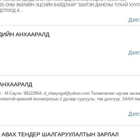
 2025 ОНЫ ЖИЛИЙН ЭЦСИЙН БАЙДЛААР "ШИЛЭН ДАНСНЫ ТУХАЙ ХУУЛ
ОТООД А...
Дэлг
ДИЙН АНХААРАЛД
Дэлг
АНХААРАЛД
 : М.Сауле. 99122954, d_sharyngol@yahoo.com Төлөвлөгөөт шугам засв
лбоотой ерөнхий боловсролын 2 дугаар сургууль, төв дэлгүүр, ХААН ба
Дэлг
 АВАХ ТЕНДЕР ШАЛГАРУУЛАЛТЫН ЗАРЛАЛ