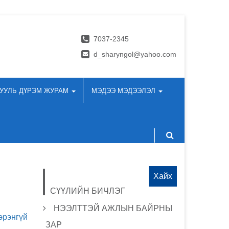
7037-2345
d_sharyngol@yahoo.com
УУЛЬ ДҮРЭМ ЖУРАМ
МЭДЭЭ МЭДЭЭЛЭЛ
Хайх:
СҮҮЛИЙН БИЧЛЭГ
НЭЭЛТТЭЙ АЖЛЫН БАЙРНЫ
эрэнгүй
ЗАР