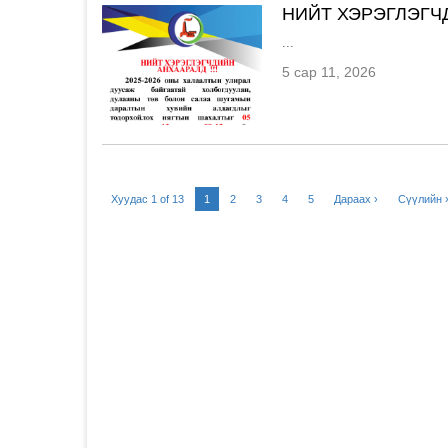
НИЙТ ХЭРЭГЛЭГЧ
...
5 сар 11, 2026
Хуудас 1 of 13
1
2
3
4
5
Дараах ›
Сүүлийн 