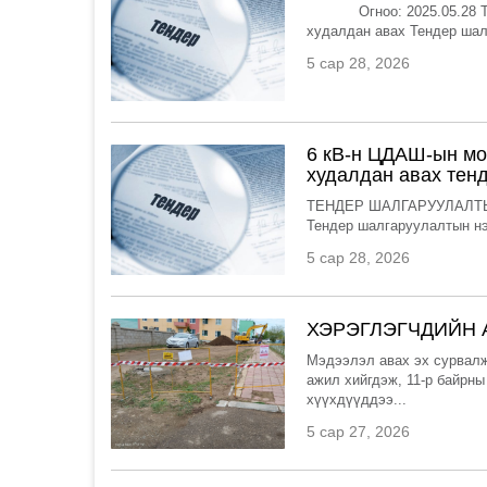
Огноо: 2025.05.28 Тенд
худалдан авах Тендер шал
5 сар 28, 2026
6 кВ-н ЦДАШ-ын мо
худалдан авах тен
ТЕНДЕР ШАЛГАРУУЛАЛТЫН
Тендер шалгаруулалтын нэ
5 сар 28, 2026
ХЭРЭГЛЭГЧДИЙН
Мэдээлэл авах эх сурвалж
ажил хийгдэж, 11-р байрны
хүүхдүүддээ...
5 сар 27, 2026