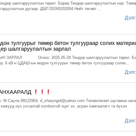
ер шалгаруулалтын төрөл: Бараа Тендер шалгаруулалтын нэр: Төмө
гаруулалтын дугаар: ДШГ/20260202004 Нийт төсөвт ...
Дэлг
дон тулгуурыг төмөр бетон тулгуураар солих матери
дер шалгаруулалтын зарлал
 ЗАРЛАЛ Огноо: 2025.05.28 Тендер шалгаруулалтын төрөл: Ба
р: 6 кВ-н ЦДАШ-ын модон тулгуурыг төмөр бетон тулгуураар солих...
Дэлг
 АНХААРАЛД
: М.Сауле,99122954, d_sharyngol@yahoo.com Төлөвлөгөөт шугамын зас
 хажууд нүх ухсантай холбоотой эцэг эх, асран хамгаалагч та бүхэн
Дэлг