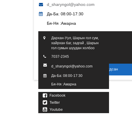
d_sharyngol@yahoo.com
Да-Ба: 08:00-17:30
Бя-Ня :Амарна
Дархан-Уул, Шарын гол сум,
хайрхан баг, задгай , Шарын
гол сумын шуудан холбоо
7037-2345
d_sharyngol@yahoo.com
2016 он. Бүх эрх хуулиар хамгаалагдсан
Да-Ба: 08:00-17:30
Бя-Ня :Амарна
Facebook
Twitter
Youtube