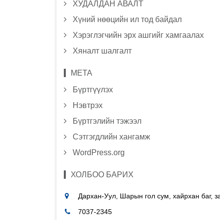
ХУДАЛДАН АВАЛТ
Хүний нөөцийн ил тод байдал
Хэрэглэгчийн эрх ашгийг хамгаалах
Хяналт шалгалт
МЕТА
Бүртгүүлэх
Нэвтрэх
Бүртгэлийн тэжээл
Сэтгэгдлийн хангамж
WordPress.org
ХОЛБОО БАРИХ
Дархан-Уул, Шарын гол сум, хайрхан баг, 
7037-2345