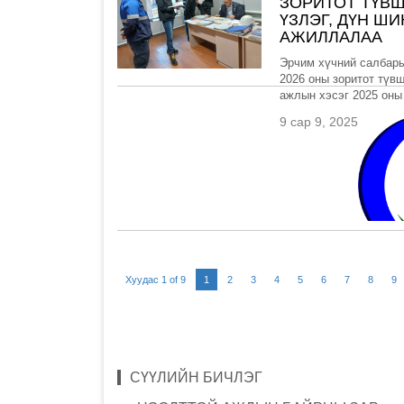
ЗОРИТОТ ТҮВ
ҮЗЛЭГ, ДҮН Ш
АЖИЛЛАЛАА
Эрчим хүчний салбары
2026 оны зоритот түв
ажлын хэсэг 2025 оны 
9 сар 9, 2025
Хуудас 1 of 9
1
2
3
4
5
6
7
8
9
СҮҮЛИЙН БИЧЛЭГ