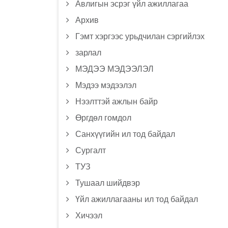
Авлигын эсрэг үйл ажиллагаа
Архив
Гэмт хэргээс урьдчилан сэргийлэх
зарлал
МЭДЭЭ МЭДЭЭЛЭЛ
Мэдээ мэдээлэл
Нээлттэй ажлын байр
Өргдөл гомдол
Санхүүгийн ил тод байдал
Сургалт
ТУЗ
Тушаал шийдвэр
Үйл ажиллагааны ил тод байдал
Хичээл