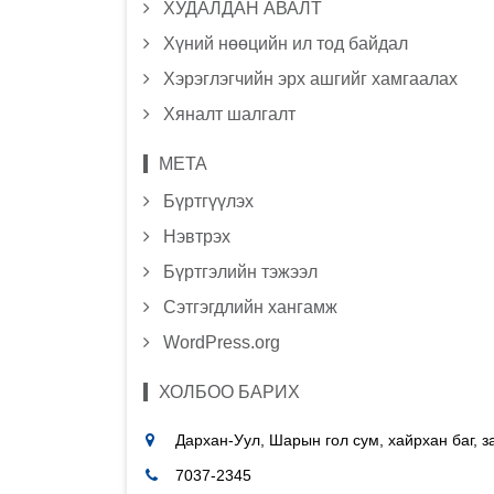
ХУДАЛДАН АВАЛТ
Хүний нөөцийн ил тод байдал
Хэрэглэгчийн эрх ашгийг хамгаалах
Хяналт шалгалт
МЕТА
Бүртгүүлэх
Нэвтрэх
Бүртгэлийн тэжээл
Сэтгэгдлийн хангамж
WordPress.org
ХОЛБОО БАРИХ
Дархан-Уул, Шарын гол сум, хайрхан баг, 
7037-2345