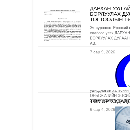
ДАРХАН-УУЛ А
БОРЛУУЛАХ Д
ТОГТООЛЫН ТӨ
Эх сурвалж: Ерөнхий 
холбоос үзэх ДАРХ
БОРЛУУЛАХ ДУЛААН
АВ...
7 сар 9, 2026
удирдлагын хэлтсийн 
ОНЫ ЖИЛИЙН ЭЦСИЙ
ТӨМӨР ХУДАЛД
ХЭРЭГЖИЛТЭД ХИЙСЭ
6 сар 4, 2026