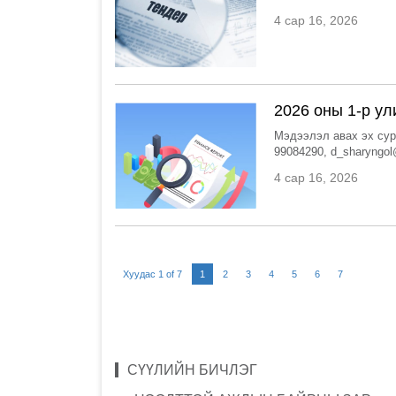
4 сар 16, 2026
2026 оны 1-р ул
Мэдээлэл авах эх сур
99084290, d_sharyngo
4 сар 16, 2026
Хуудас 1 of 7
1
2
3
4
5
6
7
СҮҮЛИЙН БИЧЛЭГ