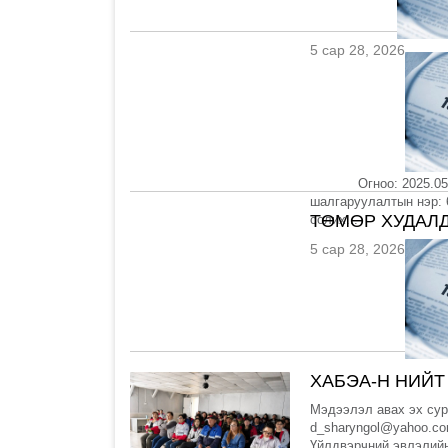
5 сар 28, 2026
Огноо: 2025.05.28 
шалгаруулалтын нэр: 
ТӨМӨР ХУДАЛД
солих...
5 сар 28, 2026
ХАБЭА-Н НИЙТ
Мэдээлэл авах эх сур
d_sharyngol@yahoo.co
Үйлдвэрчний эвлэлийн