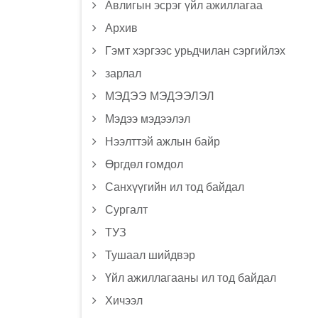
Авлигын эсрэг үйл ажиллагаа
Архив
Гэмт хэргээс урьдчилан сэргийлэх
зарлал
МЭДЭЭ МЭДЭЭЛЭЛ
Мэдээ мэдээлэл
Нээлттэй ажлын байр
Өргдөл гомдол
Санхүүгийн ил тод байдал
Сургалт
ТУЗ
Тушаал шийдвэр
Үйл ажиллагааны ил тод байдал
Хичээл