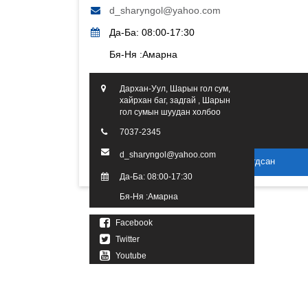
d_sharyngol@yahoo.com
Да-Ба: 08:00-17:30
Бя-Ня :Амарна
Дархан-Уул, Шарын гол сум,
хайрхан баг, задгай , Шарын
гол сумын шуудан холбоо
7037-2345
d_sharyngol@yahoo.com
2016 он. Бүх эрх хуулиар хамгаалагдсан
Да-Ба: 08:00-17:30
Бя-Ня :Амарна
Facebook
Twitter
Youtube