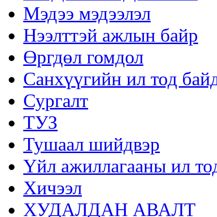
Мэдээ мэдээлэл
Нээлттэй ажлын байр
Өргдөл гомдол
Санхүүгийн ил тод бай
Сургалт
ТУЗ
Тушаал шийдвэр
Үйл ажиллагааны ил то
Хичээл
ХУДАЛДАН АВАЛТ