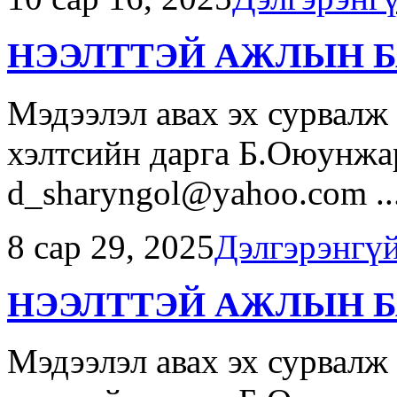
НЭЭЛТТЭЙ АЖЛЫН Б
Мэдээлэл авах эх сурвалж
хэлтсийн дарга Б.Оюунжар
d_sharyngol@yahoo.com ..
8 сар 29, 2025
Дэлгэрэнгү
НЭЭЛТТЭЙ АЖЛЫН Б
Мэдээлэл авах эх сурвалж