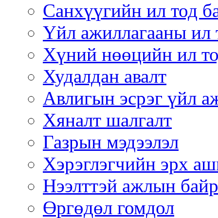
Санхүүгийн ил тод б
Үйл ажиллагааны ил 
Хүний нөөцийн ил то
Худалдан авалт
Авлигын эсрэг үйл а
Хяналт шалгалт
Газрын мэдээлэл
Хэрэглэгчийн эрх аш
Нээлттэй ажлын бай
Өргөдөл гомдол