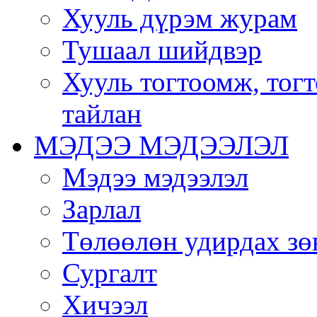
Хууль дүрэм журам
Тушаал шийдвэр
Хууль тогтоомж, тог
тайлан
МЭДЭЭ МЭДЭЭЛЭЛ
Мэдээ мэдээлэл
Зарлал
Төлөөлөн удирдах зө
Сургалт
Хичээл