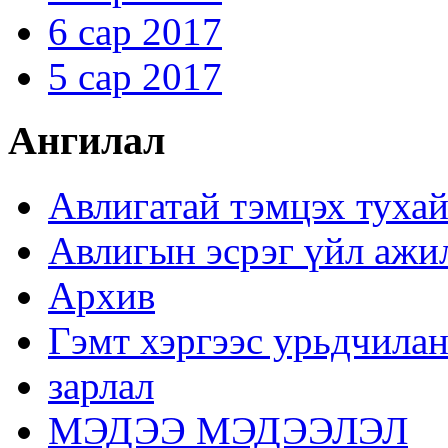
6 сар 2017
5 сар 2017
Ангилал
Авлигатай тэмцэх туха
Авлигын эсрэг үйл ажи
Архив
Гэмт хэргээс урьдчилан
зарлал
МЭДЭЭ МЭДЭЭЛЭЛ