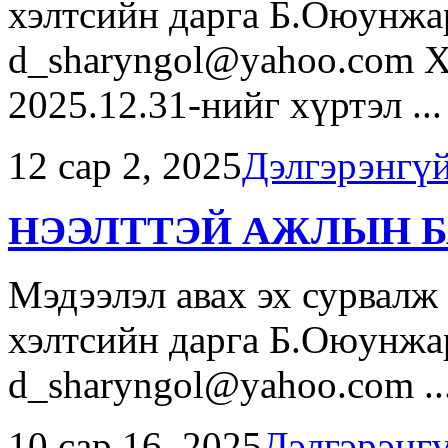
хэлтсийн дарга Б.Оюунжа
d_sharyngol@yahoo.com Х
2025.12.31-нийг хүртэл ...
12 сар 2, 2025
Дэлгэрэнгү
НЭЭЛТТЭЙ АЖЛЫН Б
Мэдээлэл авах эх сурвалж
хэлтсийн дарга Б.Оюунжа
d_sharyngol@yahoo.com ..
10 сар 16, 2025
Дэлгэрэнг