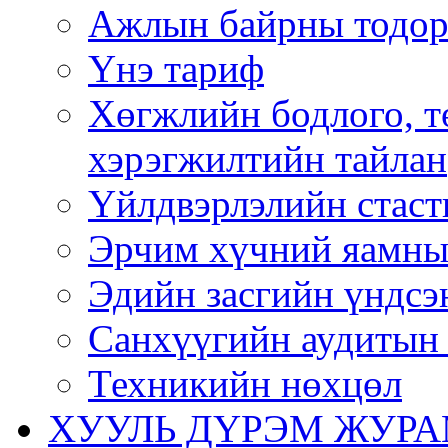
Ажлын байрны тодор
Үнэ тариф
Хөгжлийн бодлого, т
хэрэгжилтийн тайлан
Үйлдвэрлэлийн стаст
Эрчим хүчний яамны
Эдийн засгийн үндсэ
Санхүүгийн аудитын 
Техникийн нөхцөл
ХУУЛЬ ДҮРЭМ ЖУР