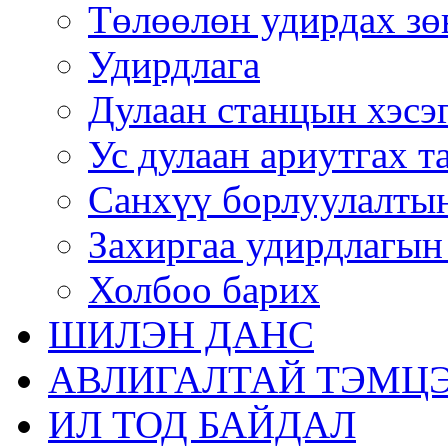
Төлөөлөн удирдах зө
Удирдлага
Дулаан станцын хэсэ
Ус дулаан ариутгах т
Санхүү борлуулалтын
Захиргаа удирдлагын
Холбоо барих
ШИЛЭН ДАНС
АВЛИГАЛТАЙ ТЭМЦЭ
ИЛ ТОД БАЙДАЛ