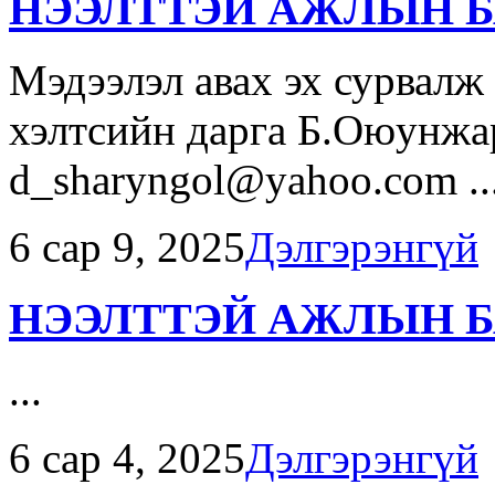
НЭЭЛТТЭЙ АЖЛЫН Б
Мэдээлэл авах эх сурвалж
хэлтсийн дарга Б.Оюунжар
d_sharyngol@yahoo.com ..
6 сар 9, 2025
Дэлгэрэнгүй
НЭЭЛТТЭЙ АЖЛЫН Б
...
6 сар 4, 2025
Дэлгэрэнгүй