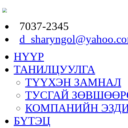
7037-2345
d_sharyngol@yahoo.c
НҮҮР
ТАНИЛЦУУЛГА
ТҮҮХЭН ЗАМНАЛ
ТУСГАЙ ЗӨВШӨӨР
КОМПАНИЙН ЭЗД
БҮТЭЦ