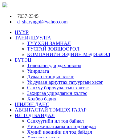
7037-2345
d_sharyngol@yahoo.com
НҮҮР
ТАНИЛЦУУЛГА
ТҮҮХЭН ЗАМНАЛ
ТУСГАЙ ЗӨВШӨӨРӨЛ
КОМПАНИЙН ЭЗДИЙН МЭДЭЭЛЭЛ
БҮТЭЦ
Төлөөлөн удирдах зөвлөл
Удирдлага
Дулаан станцын хэсэг
Ус дулаан ариутгах татуургын хэсэг
Санхүү борлуулалтын хэлтэс
Захиргаа удирдлагын хэлтэс
Холбоо барих
ШИЛЭН ДАНС
АВЛИГАЛТАЙ ТЭМЦЭХ ГАЗАР
ИЛ ТОД БАЙДАЛ
Санхүүгийн ил тод байдал
Үйл ажиллагааны ил тод байдал
Хүний нөөцийн ил тод байдал
Худалдан авалт