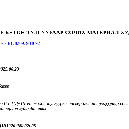
Р БЕТОН ТУЛГУУРААР СОЛИХ МАТЕРИАЛ ХУ
n/detail/1782097933092
2025.06.
23
Бараа
6 кВ-н ЦДАШ-ын модон тулгуурыг төмөр бетон тулгуураар соли
материал худалдан авах
ДШГ/20260202005