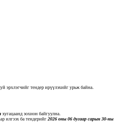
хуй эрхлэгчийг тендер ирүүлэхийг урьж байна.
йн
хугацаанд зохион байгуулна.
ар илгээх ба тендерийг
2026 оны 06 дугаар сарын
30-ны