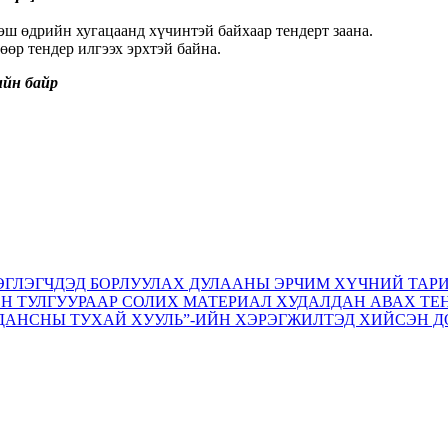
эш өдрийн хугацаанд хүчинтэй байхаар тендерт заана.
өр тендер илгээх эрхтэй байна.
ийн байр
ЭГЛЭГЧДЭД БОРЛУУЛАХ ДУЛААНЫ ЭРЧИМ ХҮЧНИЙ ТАР
ОН ТУЛГУУРААР СОЛИХ МАТЕРИАЛ ХУДАЛДАН АВАХ ТЕ
ДАНСНЫ ТУХАЙ ХУУЛЬ”-ИЙН ХЭРЭГЖИЛТЭД ХИЙСЭН Д