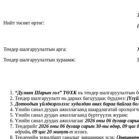
Нийт төсөвт өртөг:
(
Тендер шалгаруулалтын арга:
Тендер шалгаруулалтын хураамж:
“Дулаан Шарын гол” ТӨХК
нь тендер шалгаруулалтын б
Тендер шалгаруулалт нь дараах багцуудаас бүрдэнэ:
[Үгүй
Дотоодын үйлдвэрлэлээс худалдан авах бараа байгаа бо
Үнийн санал дуудах ажиллагаанд шаардлагатай оролцогч
Үнийн санал дуудах ажиллагаанд бүртгүүлэх журам:
Үнийн санал дуудах ажиллагааг
2026 оны 06 дугаар сар
Тендерийг
2026 оны 06 дугаар сарын
30-ны өдөр
, 09 цаг
өдрийн
, 09 цаг 20 минут
-т
нээнэ.
Тендерийн хувилбарт саналыг зөвшөөрөх эсэх:
[Зөвшөөрө