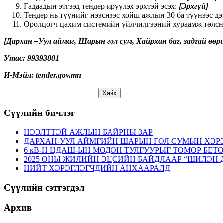
Гадаадын этгээд тендер ирүүлэх эрхтэй эсэх:
[Эрхгүй]
Тендер нь түүнийг нээснээс хойш ажлын 30 ба түүнээс дэ
Оролцогч цахим системийн үйлчилгээний хураамж төлснө
[Дархан –Уул аймаг, Шарын гол сум, Хайрхан баг, задгай өөр
Утас: 99393801
И-Мэйл: tender.gov.mn
Хайх:
Сүүлийн бичлэг
НЭЭЛТТЭЙ АЖЛЫН БАЙРНЫ ЗАР
ДАРХАН-УУЛ АЙМГИЙН ШАРЫН ГОЛ СУМЫН ХЭР
6 кВ-Н ЦДАШ-ЫН МОДОН ТУЛГУУРЫГ ТӨМӨР БЕТ
2025 ОНЫ ЖИЛИЙН ЭЦСИЙН БАЙДЛААР “ШИЛЭН 
НИЙТ ХЭРЭГЛЭГЧДИЙН АНХААРАЛД
Сүүлийн сэтгэгдэл
Архив