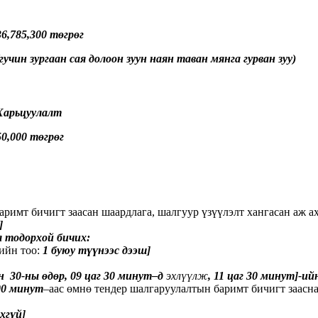
36,785,300
төгрөг
гучин зургаан сая долоон зуун наян таван мянга гурван зуу
)
Харьцуулалт
50,000 төгрөг
аримт бичигт заасан шаардлага, шалгуур үзүүлэлт хангасан аж а
]
л тодорхой бичих:
ийн тоо:
1 буюу түүнээс дээш]
ын
30-ны өдөр
, 09 цаг 30 минут–д
эхлүүлж
, 11 цаг 30 минут]-и
 00 минут
–аас өмнө тендер шалгаруулалтын баримт бичигт заасна
хгүй]