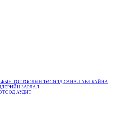
ИФЫН ТОГТООЛЫН ТӨСӨЛД САНАЛ АВЧ БАЙНА
НДЕРИЙН ЗАРЛАЛ
ОТООД АУДИТ