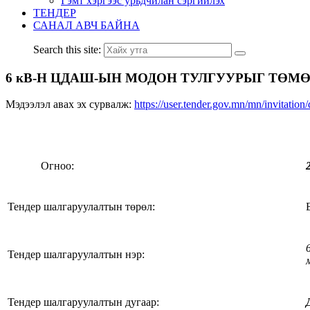
Гэмт хэргээс урьдчилан сэргийлэх
ТЕНДЕР
САНАЛ АВЧ БАЙНА
Search this site:
6 кВ-Н ЦДАШ-ЫН МОДОН ТУЛГУУРЫГ ТӨМӨ
Мэдээлэл авах эх сурвалж:
https://user.tender.gov.mn/mn/invitatio
Огноо:
Тендер шалгаруулалтын төрөл:
Тендер шалгаруулалтын нэр:
Тендер шалгаруулалтын дугаар: