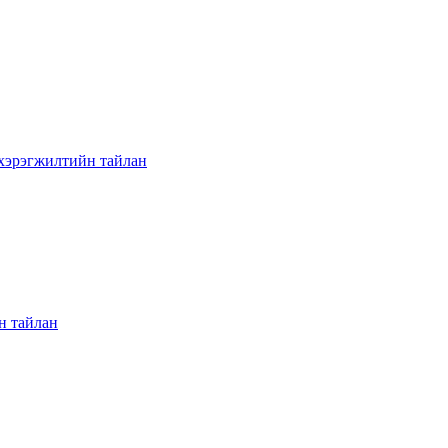
хэрэгжилтийн тайлан
н тайлан