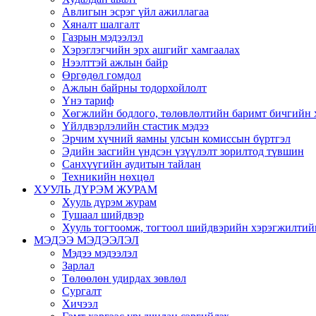
Авлигын эсрэг үйл ажиллагаа
Хяналт шалгалт
Газрын мэдээлэл
Хэрэглэгчийн эрх ашгийг хамгаалах
Нээлттэй ажлын байр
Өргөдөл гомдол
Ажлын байрны тодорхойлолт
Үнэ тариф
Хөгжлийн бодлого, төлөвлөлтийн баримт бичгийн 
Үйлдвэрлэлийн стастик мэдээ
Эрчим хүчний яамны улсын комиссын бүртгэл
Эдийн засгийн үндсэн үзүүлэлт зорилтод түвшин
Санхүүгийн аудитын тайлан
Техникийн нөхцөл
ХУУЛЬ ДҮРЭМ ЖУРАМ
Хууль дүрэм журам
Тушаал шийдвэр
Хууль тогтоомж, тогтоол шийдвэрийн хэрэгжилтий
МЭДЭЭ МЭДЭЭЛЭЛ
Мэдээ мэдээлэл
Зарлал
Төлөөлөн удирдах зөвлөл
Сургалт
Хичээл