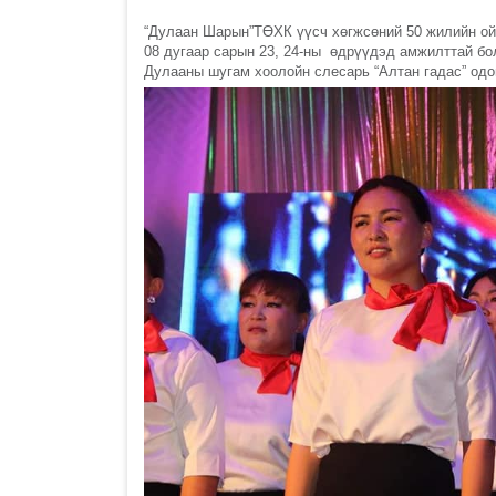
“Дулаан Шарын”ТӨХК үүсч хөгжсөний 50 жилийн ой
08 дугаар сарын 23, 24-ны өдрүүдэд амжилттай бо
Дулааны шугам хоолойн слесарь “Алтан гадас” одо