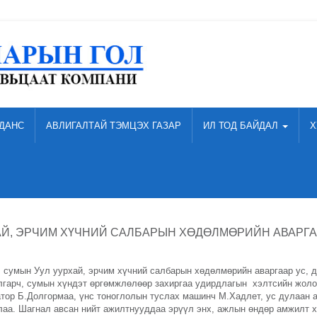
ДАНС
АВЛИГАЛТАЙ ТЭМЦЭХ ГАЗАР
ИЛ ТОД БАЙДАЛ
Х
ХАЙ, ЭРЧИМ ХҮЧНИЙ САЛБАРЫН ХӨДӨЛМӨРИЙН АВАРГ
 сумын Уул уурхай, эрчим хүчний салбарын хөдөлмөрийн аваргаар ус, 
лгарч, сумын хүндэт өргөмжлөлөөр захиргаа удирдлагын хэлтсийн жол
атор Б.Долгормаа, үнс тоноглолын туслах машинч М.Хадлет, ус дулаан 
длаа. Шагнал авсан нийт ажилтнууддаа эрүүл энх, ажлын өндөр амжилт х