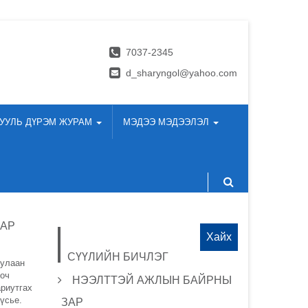
7037-2345
d_sharyngol@yahoo.com
УУЛЬ ДҮРЭМ ЖУРАМ
МЭДЭЭ МЭДЭЭЛЭЛ
ААР
Хайх:
СҮҮЛИЙН БИЧЛЭГ
дулаан
ооч
НЭЭЛТТЭЙ АЖЛЫН БАЙРНЫ
ариутгах
үсье.
ЗАР