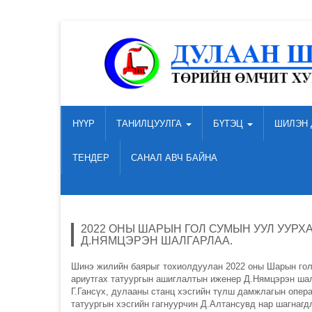
НҮҮР
ТАНИЛЦУУЛГА
БҮТЭЦ
ШИЛЭН 
ТЕНДЕР
САНАЛ АВЧ БАЙНА
2022 ОНЫ ШАРЫН ГОЛ СУМЫН УУЛ УУР
Д.НЯМЦЭРЭН ШАЛГАРЛАА.
Шинэ жилийн баярыг тохиолдуулан 2022 оны Шарын гол
ариутгах татуургын ашиглалтын иженер Д.Нямцэрэн ша
Г.Гансүх, дулааны станц хэсгийн түлш дамжлагын опер
татуургын хэсгийн гагнуурчин Д.Алтансувд нар шагнаг