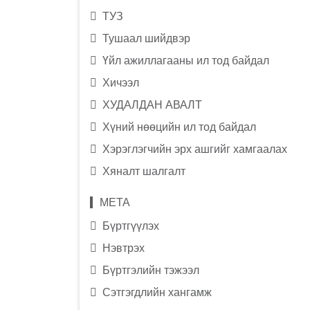
ТУЗ
Тушаал шийдвэр
Үйл ажиллагааны ил тод байдал
Хичээл
ХУДАЛДАН АВАЛТ
Хүний нөөцийн ил тод байдал
Хэрэглэгчийн эрх ашгийг хамгаалах
Хяналт шалгалт
МЕТА
Бүртгүүлэх
Нэвтрэх
Бүртгэлийн тэжээл
Сэтгэгдлийн хангамж