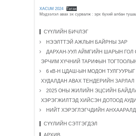
XACUM 2024
Татах
Мэдээлэл авах эх сурвалж : эрх бүхий албан туш
СҮҮЛИЙН БИЧЛЭГ
НЭЭЛТТЭЙ АЖЛЫН БАЙРНЫ ЗАР
ДАРХАН-УУЛ АЙМГИЙН ШАРЫН ГОЛ
ЭРЧИМ ХҮЧНИЙ ТАРИФЫН ТОГТООЛЫН
6 кВ-Н ЦДАШ-ЫН МОДОН ТУЛГУУРЫ
ХУДАЛДАН АВАХ ТЕНДЕРИЙН ЗАРЛАЛ
2025 ОНЫ ЖИЛИЙН ЭЦСИЙН БАЙДЛА
ХЭРЭГЖИЛТЭД ХИЙСЭН ДОТООД АУД
НИЙТ ХЭРЭГЛЭГЧДИЙН АНХААРАЛД
СҮҮЛИЙН СЭТГЭГДЭЛ
АРХИВ