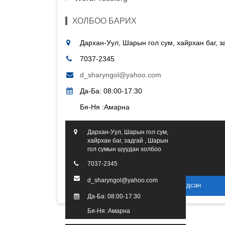
ХОЛБОО БАРИХ
Дархан-Уул, Шарын гол сум, хайрхан баг, 
7037-2345
d_sharyngol@yahoo.com
Да-Ба: 08:00-17:30
Бя-Ня :Амарна
Дархан-Уул, Шарын гол сум,
хайрхан баг, задгай , Шарын
гол сумын шуудан холбоо
7037-2345
d_sharyngol@yahoo.com
2016 он. Бүх эрх хуулиар хамгаалагдсан
Да-Ба: 08:00-17:30
Бя-Ня :Амарна