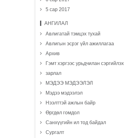
5 сар 2017
АНГИЛАЛ
Авлигатай тэмцэх тухай
Авлигын эсрэг үйл ажиллагаа
Архив
Гэмт хэргээс урьдчилан сэргийлэх
зарлал
МЭДЭЭ МЭДЭЭЛЭЛ
Мэдээ мэдээлэл
Нээлттэй ажлын байр
Өргдөл гомдол
Санхүүгийн ил тод байдал
Сургалт