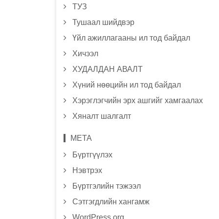
ТУЗ
Тушаал шийдвэр
Үйл ажиллагааны ил тод байдал
Хичээл
ХУДАЛДАН АВАЛТ
Хүний нөөцийн ил тод байдал
Хэрэглэгчийн эрх ашгийг хамгаалах
Хяналт шалгалт
МЕТА
Бүртгүүлэх
Нэвтрэх
Бүртгэлийн тэжээл
Сэтгэгдлийн хангамж
WordPress.org