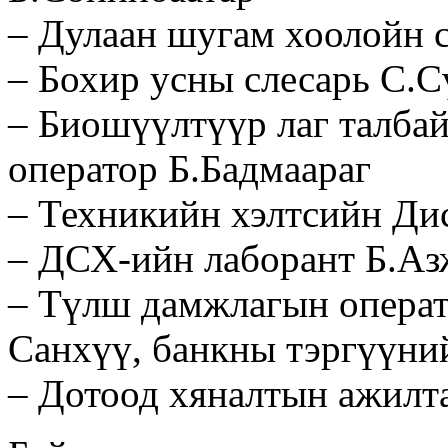
– Дулаан шугам хоолойн с
– Бохир усны слесарь С.С
– Биошүүлтүүр лаг талба
оператор Б.Бадмаараг
– Техникийн хэлтсийн Ди
– ДСХ-ийн лаборант Б.Аз
– Түлш дамжлагын опера
Санхүү, банкны тэргүүни
– Дотоод хяналтын ажилт