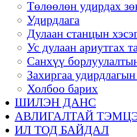
Төлөөлөн удирдах зө
Удирдлага
Дулаан станцын хэсэ
Ус дулаан ариутгах т
Санхүү борлуулалтын
Захиргаа удирдлагын
Холбоо барих
ШИЛЭН ДАНС
АВЛИГАЛТАЙ ТЭМЦЭ
ИЛ ТОД БАЙДАЛ