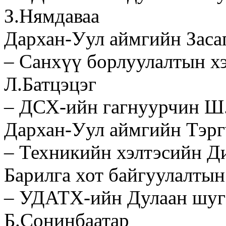
З.Нямдаваа
Дархан-Уул аймгийн Заса
– Санхүү борлуулалтын хэ
Л.Батцэцэг
– ДСХ-ийн гагнуурчин Ш
Дархан-Уул аймгийн Тэр
– Техникийн хэлтэсийн Д
Барилга хот байгуулалты
– УДАТХ-ийн Дулаан шуг
Б.Сонинбаатар