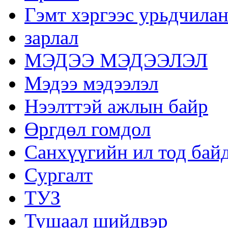
Гэмт хэргээс урьдчилан
зарлал
МЭДЭЭ МЭДЭЭЛЭЛ
Мэдээ мэдээлэл
Нээлттэй ажлын байр
Өргдөл гомдол
Санхүүгийн ил тод бай
Сургалт
ТУЗ
Тушаал шийдвэр