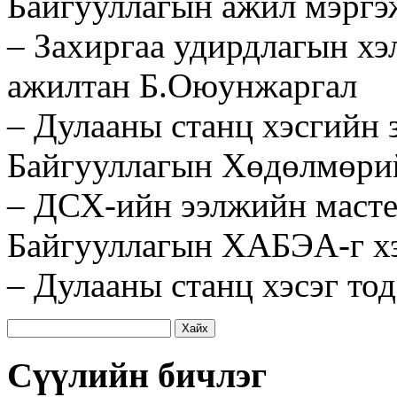
Байгууллагын ажил мэргэ
– Захиргаа удирдлагын хэ
ажилтан Б.Оюунжаргал
– Дулааны станц хэсгийн
Байгууллагын Хөдөлмөрий
– ДСХ-ийн ээлжийн масте
Байгууллагын ХАБЭА-г хэ
– Дулааны станц хэсэг то
Хайх:
Сүүлийн бичлэг