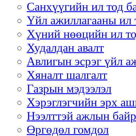
Санхүүгийн ил тод б
Үйл ажиллагааны ил 
Хүний нөөцийн ил то
Худалдан авалт
Авлигын эсрэг үйл а
Хяналт шалгалт
Газрын мэдээлэл
Хэрэглэгчийн эрх аш
Нээлттэй ажлын бай
Өргөдөл гомдол