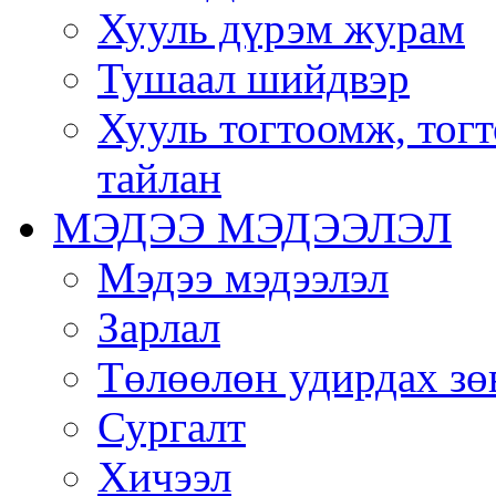
Хууль дүрэм журам
Тушаал шийдвэр
Хууль тогтоомж, тог
тайлан
МЭДЭЭ МЭДЭЭЛЭЛ
Мэдээ мэдээлэл
Зарлал
Төлөөлөн удирдах зө
Сургалт
Хичээл