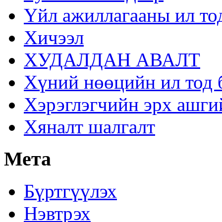
Үйл ажиллагааны ил то
Хичээл
ХУДАЛДАН АВАЛТ
Хүний нөөцийн ил тод 
Хэрэглэгчийн эрх ашги
Хяналт шалгалт
Мета
Бүртгүүлэх
Нэвтрэх