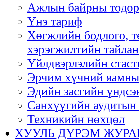
Ажлын байрны тодор
Үнэ тариф
Хөгжлийн бодлого, т
хэрэгжилтийн тайлан
Үйлдвэрлэлийн стаст
Эрчим хүчний яамны
Эдийн засгийн үндсэ
Санхүүгийн аудитын 
Техникийн нөхцөл
ХУУЛЬ ДҮРЭМ ЖУР