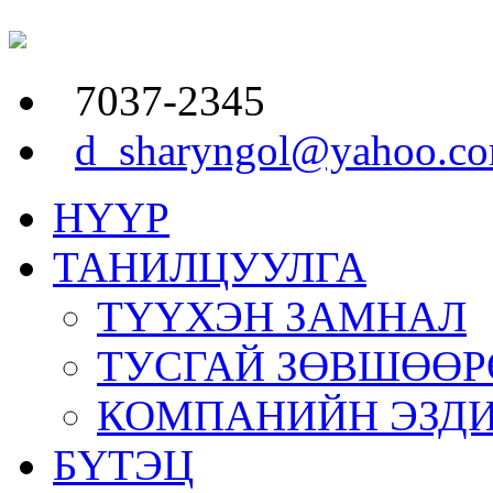
7037-2345
d_sharyngol@yahoo.c
НҮҮР
ТАНИЛЦУУЛГА
ТҮҮХЭН ЗАМНАЛ
ТУСГАЙ ЗӨВШӨӨР
КОМПАНИЙН ЭЗД
БҮТЭЦ