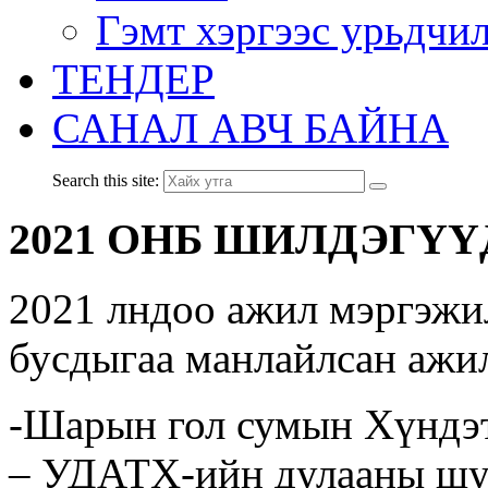
Гэмт хэргээс урьдчи
ТЕНДЕР
САНАЛ АВЧ БАЙНА
Search this site:
2021 ОНБ ШИЛДЭГҮ
2021 лндоо ажил мэргэжи
бусдыгаа манлайлсан ажи
-Шарын гол сумын Хүндэт
– УДАТХ-ийн дулааны шу