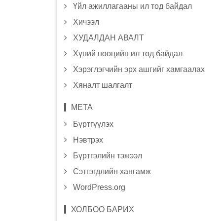
Үйл ажиллагааны ил тод байдал
Хичээл
ХУДАЛДАН АВАЛТ
Хүний нөөцийн ил тод байдал
Хэрэглэгчийн эрх ашгийг хамгаалах
Хяналт шалгалт
МЕТА
Бүртгүүлэх
Нэвтрэх
Бүртгэлийн тэжээл
Сэтгэгдлийн хангамж
WordPress.org
ХОЛБОО БАРИХ