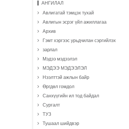
АНГИЛАЛ
Авлигатай тэмцэх тухай
Авлигын эсрэг үйл ажиллагаа
Архив
Гэмт хэргээс урьдчилан сэргийлэх
зарлал
Мэдээ мэдээлэл
МЭДЭЭ МЭДЭЭЛЭЛ
Нээлттэй ажлын байр
Өргдөл гомдол
Санхүүгийн ил тод байдал
Сургалт
ТУЗ
Тушаал шийдвэр