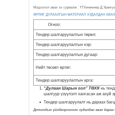
Мэдээлэл авах эх сурвалж : ҮТХинженер Д.Урангуа
ӨРЛӨГ ДУЛААЛГЫН МАТЕРИАЛ ХУДАЛДАН АВА
Огноо:
Тендер шалгаруулалтын төрөл:
Тендер шалгаруулалтын нэр:
Тендер шалгаруулалтын дугаар:
Нийт төсөвт өртөг:
Тендер шалгаруулалтын арга:
“Дулаан Шарын гол” ТӨХК
нь тен
шалгуур үзүүлэлт хангасан аж ахуй э
Тендер шалгаруулалт нь дараах багц
Дотоодын үйлдвэрлэлээс худалдан авах бараа 