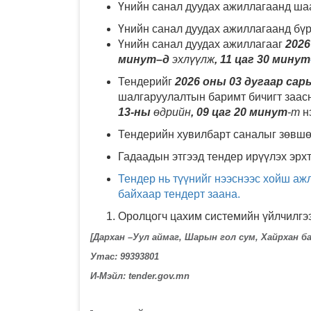
Үнийн санал дуудах ажиллагаанд ша
Үнийн санал дуудах ажиллагаанд бүр
Үнийн санал дуудах ажиллагааг
2026
минут–д
эхлүүлж
, 11 цаг 30 минут
Тендерийг
2026 оны 03 дугаар сар
шалгаруулалтын баримт бичигт заас
13-ны
өдрийн
, 09 цаг 20 минут
-т
н
Тендерийн хувилбарт саналыг зөвшө
Гадаадын этгээд тендер ирүүлэх эрхт
Тендер нь түүнийг нээснээс хойш аж
байхаар тендерт заана.
Оролцогч цахим системийн үйлчилгээ
[Дархан –Уул аймаг, Шарын гол сум, Хайрхан ба
Утас: 99393801
И-Мэйл: tender.gov.mn