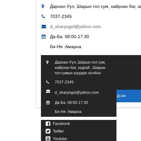
Дархан-Уул, Шарын гол сум, хайрхан баг, 
7037-2345
d_sharyngol@yahoo.com
Да-Ба: 08:00-17:30
Бя-Ня :Амарна
Дархан-Уул, Шарын гол сум,
хайрхан баг, задгай , Шарын
гол сумын шуудан холбоо
7037-2345
d_sharyngol@yahoo.com
2016 он. Бүх эрх хуулиар хамгаалагдсан
Да-Ба: 08:00-17:30
Бя-Ня :Амарна
Facebook
Twitter
Youtube