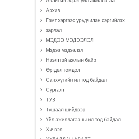
Авлигын эсрэг үйл ажиллагаа
Архив
Гэмт хэргээс урьдчилан сэргийлэх
зарлал
МЭДЭЭ МЭДЭЭЛЭЛ
Мэдээ мэдээлэл
Нээлттэй ажлын байр
Өргдөл гомдол
Санхүүгийн ил тод байдал
Сургалт
ТУЗ
Тушаал шийдвэр
Үйл ажиллагааны ил тод байдал
Хичээл