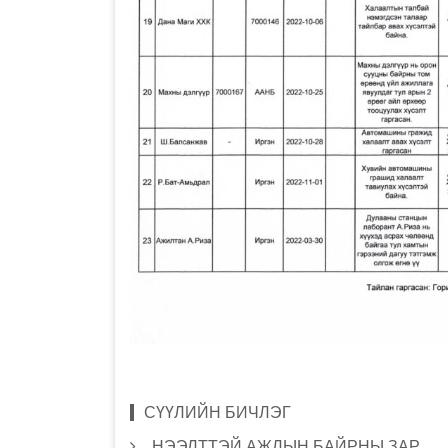
СҮҮЛИЙН БИЧЛЭГ
НЭЭЛТТЭЙ АЖЛЫН БАЙРНЫ ЗАР