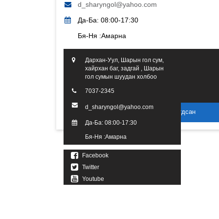
d_sharyngol@yahoo.com
Да-Ба: 08:00-17:30
Бя-Ня :Амарна
Дархан-Уул, Шарын гол сум,
хайрхан баг, задгай , Шарын
гол сумын шуудан холбоо
7037-2345
d_sharyngol@yahoo.com
2016 он. Бүх эрх хуулиар хамгаалагдсан
Да-Ба: 08:00-17:30
Бя-Ня :Амарна
Facebook
Twitter
Youtube