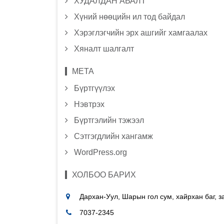
ХУДАЛДАН АВАЛТ
Хүний нөөцийн ил тод байдал
Хэрэглэгчийн эрх ашгийг хамгаалах
Хяналт шалгалт
МЕТА
Бүртгүүлэх
Нэвтрэх
Бүртгэлийн тэжээл
Сэтгэгдлийн хангамж
WordPress.org
ХОЛБОО БАРИХ
Дархан-Уул, Шарын гол сум, хайрхан баг, 
7037-2345