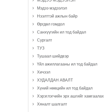
МЭДЭЭ МЭДЭЭЛЭЛ
Мэдээ мэдээлэл
Нээлттэй ажлын байр
Өргдөл гомдол
Санхүүгийн ил тод байдал
Сургалт
ТУЗ
Тушаал шийдвэр
Үйл ажиллагааны ил тод байдал
Хичээл
ХУДАЛДАН АВАЛТ
Хүний нөөцийн ил тод байдал
Хэрэглэгчийн эрх ашгийг хамгаалах
Хяналт шалгалт