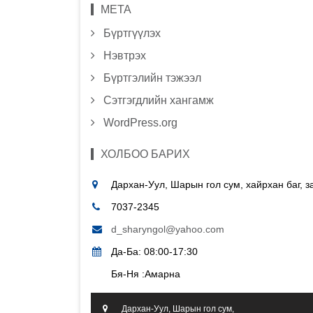
МЕТА
Бүртгүүлэх
Нэвтрэх
Бүртгэлийн тэжээл
Сэтгэгдлийн хангамж
WordPress.org
ХОЛБОО БАРИХ
Дархан-Уул, Шарын гол сум, хайрхан баг, 
7037-2345
d_sharyngol@yahoo.com
Да-Ба: 08:00-17:30
Бя-Ня :Амарна
Дархан-Уул, Шарын гол сум,