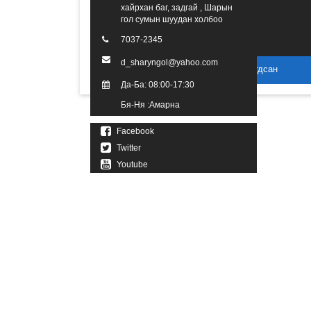
хайрхан баг, задгай , Шарын
гол сумын шуудан холбоо
7037-2345
d_sharyngol@yahoo.com
2016 он. Бүх эрх хуулиар хамгаалагдсан
Да-Ба: 08:00-17:30
Бя-Ня :Амарна
Facebook
Twitter
Youtube