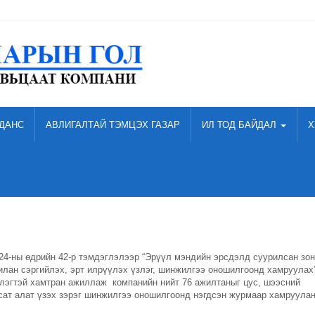
ДАНС
АВЛИГАЛТАЙ ТЭМЦЭХ ГАЗАР
ИЛ ТОД БАЙДАЛ
Х
 24-ны өдрийн 42-р тэмдэглэлээр “Эрүүл мэндийн эрсдэлд суурилсан зо
илан сэргийлэх, эрт илрүүлэх үзлэг, шинжилгээ оношилгоонд хамруулах”
лэгтэй хамтран ажиллаж компанийн нийт 76 ажилтаныг цус, шээсний
Асат алат үзэх зэрэг шинжилгээ оношилгоонд нэгдсэн журмаар хамруула