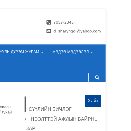
7037-2345
d_sharyngol@yahoo.com
УУЛЬ ДҮРЭМ ЖУРАМ
МЭДЭЭ МЭДЭЭЛЭЛ
Хайх:
нхилон
СҮҮЛИЙН БИЧЛЭГ
 тухай
НЭЭЛТТЭЙ АЖЛЫН БАЙРНЫ
н
ЗАР