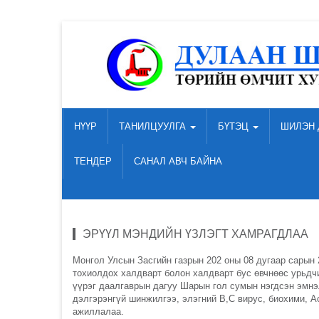
НҮҮР
ТАНИЛЦУУЛГА
БҮТЭЦ
ШИЛЭН 
ТЕНДЕР
САНАЛ АВЧ БАЙНА
ЭРҮҮЛ МЭНДИЙН ҮЗЛЭГТ ХАМРАГДЛАА
Монгол Улсын Засгийн газрын 202 оны 08 дугаар сарын
тохиолдох халдварт болон халдварт бус өвчнөөс урьдч
үүрэг даалгаврын дагуу Шарын гол сумын нэгдсэн эмнэ
дэлгэрэнгүй шинжилгээ, элэгний В,С вирус, биохими, 
ажиллалаа.