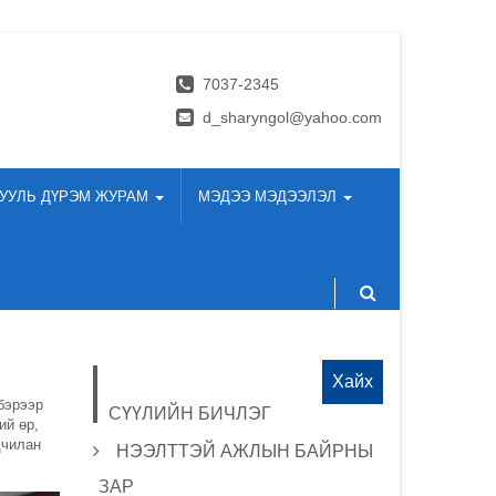
7037-2345
d_sharyngol@yahoo.com
УУЛЬ ДҮРЭМ ЖУРАМ
МЭДЭЭ МЭДЭЭЛЭЛ
Хайх:
бэрээр
СҮҮЛИЙН БИЧЛЭГ
ий өр,
дчилан
НЭЭЛТТЭЙ АЖЛЫН БАЙРНЫ
ЗАР