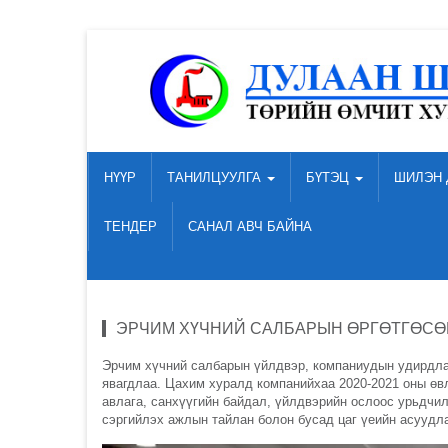
НҮҮР
ТАНИЛЦУУЛГА
БҮТЭЦ
ШИЛЭН 
ТЕНДЕР
САНАЛ АВЧ БАЙНА
ЭРЧИМ ХҮЧНИЙ САЛБАРЫН ӨРГӨТГӨСӨ
Эрчим хүчний салбарын үйлдвэр, компаниудын удирдла
явагдлаа. Цахим хуралд компанийхаа 2020-2021 оны өвл
авлага, санхүүгийн байдал, үйлдвэрийн ослоос урьдчи
сэргийлэх ажлын тайлан болон бусад цаг үеийн асуудл