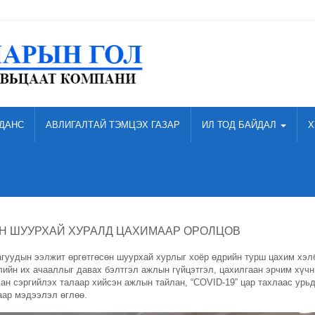
ДАНС
АВЛИГАЛТАЙ ТЭМЦЭХ ГАЗАР
ИЛ ТОД БАЙДАЛ
Х
Н ШУУРХАЙ ХУРАЛД ЦАХИМААР ОРОЛЦОВ
гуудын ээлжит өргөтгөсөн шуурхай хурлыг хоёр өдрийн турш цахим хэл
ийн их ачааллыг давах бэлтгэл ажлын гүйцэтгэл, цахилгаан эрчим хүчн
лан сэргийлэх талаар хийсэн ажлын тайлан, “COVI
D-19” цар тахлаас урь
аар мэдээлэл өглөө.