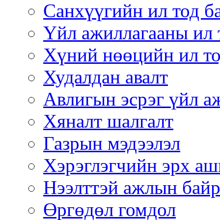
Санхүүгийн ил тод б
Үйл ажиллагааны ил 
Хүний нөөцийн ил то
Худалдан авалт
Авлигын эсрэг үйл а
Хяналт шалгалт
Газрын мэдээлэл
Хэрэглэгчийн эрх аш
Нээлттэй ажлын бай
Өргөдөл гомдол