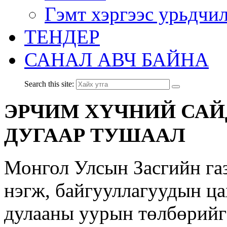
Гэмт хэргээс урьдчи
ТЕНДЕР
САНАЛ АВЧ БАЙНА
Search this site:
ЭРЧИМ ХҮЧНИЙ САЙД
ДУГААР ТУШААЛ
Монгол Улсын Засгийн газ
нэгж, байгууллагуудын ца
дулааны уурын төлбөрийг