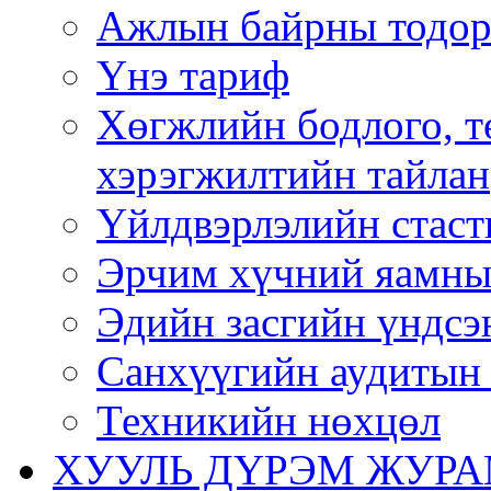
Ажлын байрны тодор
Үнэ тариф
Хөгжлийн бодлого, т
хэрэгжилтийн тайлан
Үйлдвэрлэлийн стаст
Эрчим хүчний яамны
Эдийн засгийн үндсэ
Санхүүгийн аудитын 
Техникийн нөхцөл
ХУУЛЬ ДҮРЭМ ЖУР