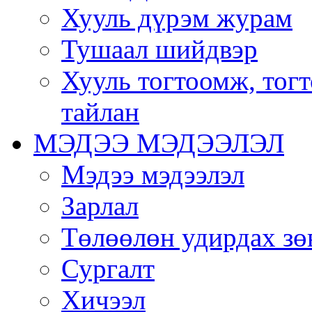
Хууль дүрэм журам
Тушаал шийдвэр
Хууль тогтоомж, тог
тайлан
МЭДЭЭ МЭДЭЭЛЭЛ
Мэдээ мэдээлэл
Зарлал
Төлөөлөн удирдах зө
Сургалт
Хичээл