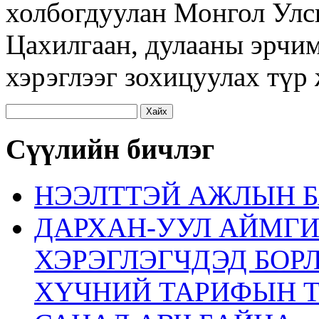
холбогдуулан Монгол Улс
Цахилгаан, дулааны эрчим
хэрэглээг зохицуулах тү
Хайх:
Сүүлийн бичлэг
НЭЭЛТТЭЙ АЖЛЫН Б
ДАРХАН-УУЛ АЙМГ
ХЭРЭГЛЭГЧДЭД БОР
ХҮЧНИЙ ТАРИФЫН 