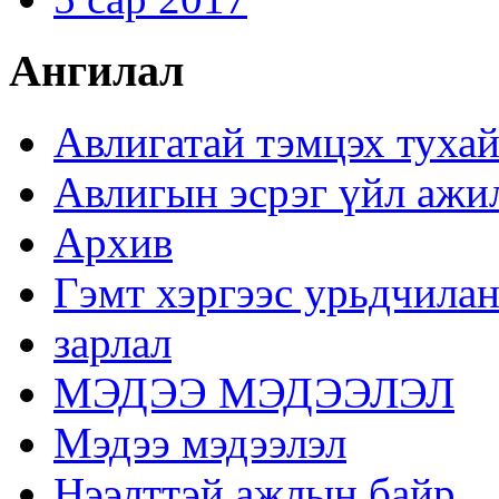
Ангилал
Авлигатай тэмцэх туха
Авлигын эсрэг үйл ажи
Архив
Гэмт хэргээс урьдчилан
зарлал
МЭДЭЭ МЭДЭЭЛЭЛ
Мэдээ мэдээлэл
Нээлттэй ажлын байр