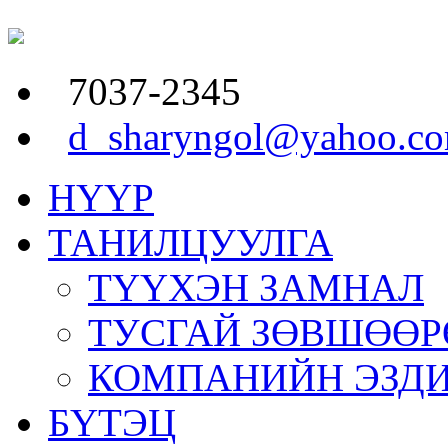
7037-2345
d_sharyngol@yahoo.c
НҮҮР
ТАНИЛЦУУЛГА
ТҮҮХЭН ЗАМНАЛ
ТУСГАЙ ЗӨВШӨӨР
КОМПАНИЙН ЭЗД
БҮТЭЦ