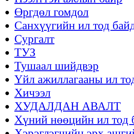
Өргдөл гомдол
Санхүүгийн ил тод бай
Сургалт
ТУЗ
Тушаал шийдвэр
Үйл ажиллагааны ил то
Хичээл
ХУДАЛДАН АВАЛТ
Хүний нөөцийн ил тод 
Хэрэглэгчийн эрх ашги