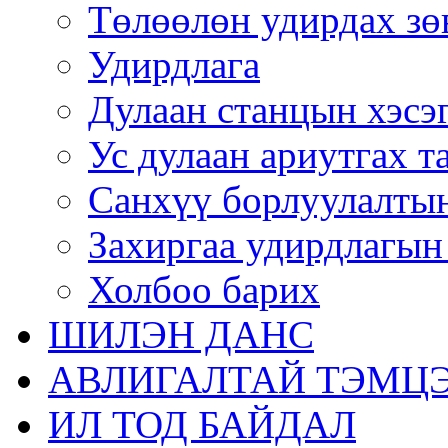
Төлөөлөн удирдах зө
Удирдлага
Дулаан станцын хэсэ
Ус дулаан ариутгах т
Санхүү борлуулалтын
Захиргаа удирдлагын
Холбоо барих
ШИЛЭН ДАНС
АВЛИГАЛТАЙ ТЭМЦЭ
ИЛ ТОД БАЙДАЛ