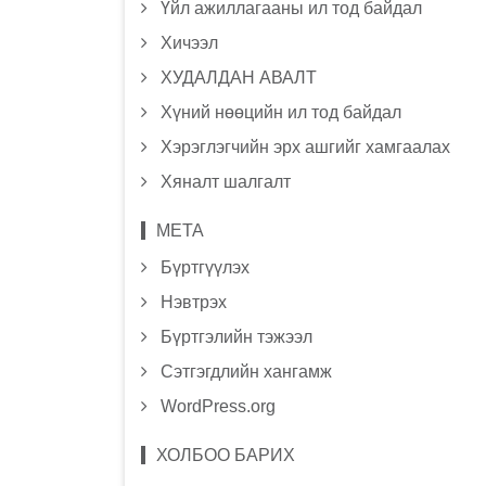
Үйл ажиллагааны ил тод байдал
Хичээл
ХУДАЛДАН АВАЛТ
Хүний нөөцийн ил тод байдал
Хэрэглэгчийн эрх ашгийг хамгаалах
Хяналт шалгалт
МЕТА
Бүртгүүлэх
Нэвтрэх
Бүртгэлийн тэжээл
Сэтгэгдлийн хангамж
WordPress.org
ХОЛБОО БАРИХ