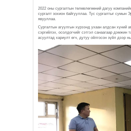
2022 оны сургалтын төлөвлөгөөний дагуу компани
сургалт зохион байгууллаа. Тус сургалтыг сумын 
явууллаа.
Сургалтын агуулгын хүрээнд ухаан алдсан хүний а
сэргийлэх, осолдогчийг сэтгэл санаагаар дэмжин т
асуултад хариулт өгч, дутуу ойлгосон зүйл дээр н