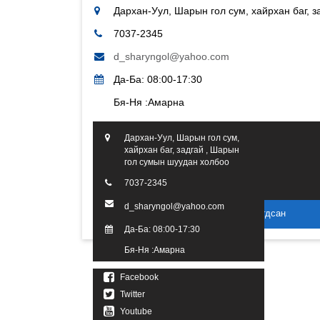
Дархан-Уул, Шарын гол сум, хайрхан баг, 
7037-2345
d_sharyngol@yahoo.com
Да-Ба: 08:00-17:30
Бя-Ня :Амарна
Дархан-Уул, Шарын гол сум,
хайрхан баг, задгай , Шарын
гол сумын шуудан холбоо
7037-2345
d_sharyngol@yahoo.com
2016 он. Бүх эрх хуулиар хамгаалагдсан
Да-Ба: 08:00-17:30
Бя-Ня :Амарна
Facebook
Twitter
Youtube