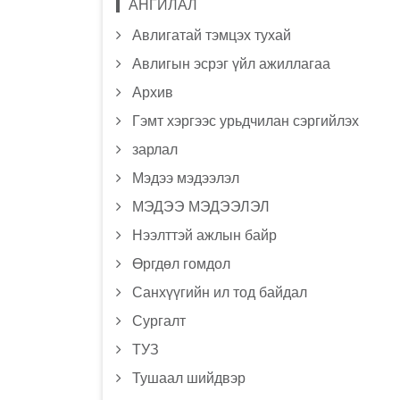
АНГИЛАЛ
Авлигатай тэмцэх тухай
Авлигын эсрэг үйл ажиллагаа
Архив
Гэмт хэргээс урьдчилан сэргийлэх
зарлал
Мэдээ мэдээлэл
МЭДЭЭ МЭДЭЭЛЭЛ
Нээлттэй ажлын байр
Өргдөл гомдол
Санхүүгийн ил тод байдал
Сургалт
ТУЗ
Тушаал шийдвэр