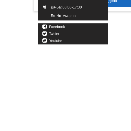
2016 он. Бүх эрх хуулиар хамгаалагдсан
Да-Ба: 08:00-17:30
Бя-Ня :Амарна
Facebook
Twitter
Youtube