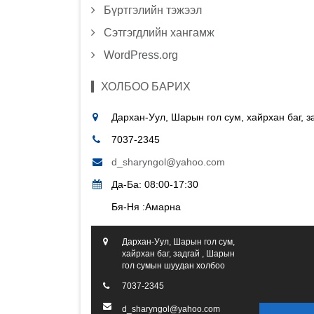
Бүртгэлийн тэжээл
Сэтгэгдлийн хангамж
WordPress.org
ХОЛБОО БАРИХ
Дархан-Уул, Шарын гол сум, хайрхан баг, 
7037-2345
d_sharyngol@yahoo.com
Да-Ба: 08:00-17:30
Бя-Ня :Амарна
Дархан-Уул, Шарын гол сум,
хайрхан баг, задгай , Шарын
гол сумын шуудан холбоо
7037-2345
d_sharyngol@yahoo.com