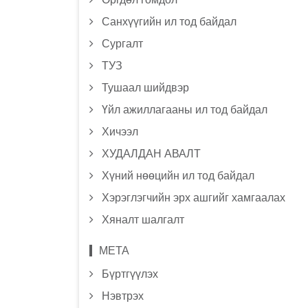
Санхүүгийн ил тод байдал
Сургалт
ТУЗ
Тушаал шийдвэр
Үйл ажиллагааны ил тод байдал
Хичээл
ХУДАЛДАН АВАЛТ
Хүний нөөцийн ил тод байдал
Хэрэглэгчийн эрх ашгийг хамгаалах
Хяналт шалгалт
МЕТА
Бүртгүүлэх
Нэвтрэх