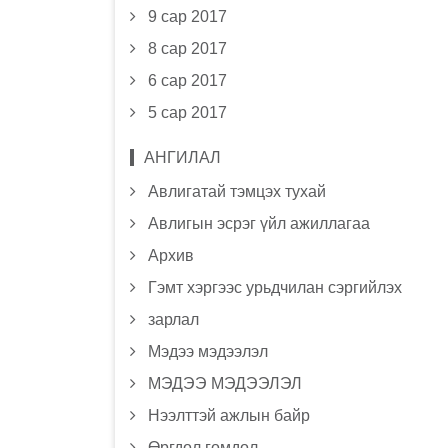
9 сар 2017
8 сар 2017
6 сар 2017
5 сар 2017
АНГИЛАЛ
Авлигатай тэмцэх тухай
Авлигын эсрэг үйл ажиллагаа
Архив
Гэмт хэргээс урьдчилан сэргийлэх
зарлал
Мэдээ мэдээлэл
МЭДЭЭ МЭДЭЭЛЭЛ
Нээлттэй ажлын байр
Өргдөл гомдол