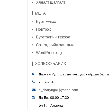
Хяналт шалгалт
МЕТА
Бүртгүүлэх
Нэвтрэх
Бүртгэлийн тэжээл
Сэтгэгдлийн хангамж
WordPress.org
ХОЛБОО БАРИХ
Дархан-Уул, Шарын гол сум, хайрхан баг, 
7037-2345
d_sharyngol@yahoo.com
Да-Ба: 08:00-17:30
Бя-Ня :Амарна