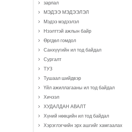
зарлал
МЭДЭЭ МЭДЭЭЛЭЛ
Мэдээ мэдээлэл
Нээлттэй ажлын байр
Өргдөл гомдол
Санхүүгийн ил тод байдал
Сургалт
ТУЗ
Тушаал шийдвэр
Үйл ажиллагааны ил тод байдал
Хичээл
ХУДАЛДАН АВАЛТ
Хүний нөөцийн ил тод байдал
Хэрэглэгчийн эрх ашгийг хамгаалах