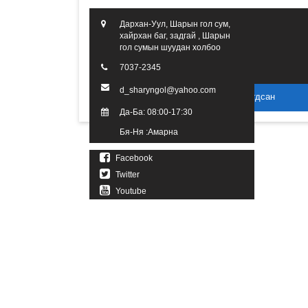
Дархан-Уул, Шарын гол сум,
хайрхан баг, задгай , Шарын
гол сумын шуудан холбоо
7037-2345
d_sharyngol@yahoo.com
2016 он. Бүх эрх хуулиар хамгаалагдсан
Да-Ба: 08:00-17:30
Бя-Ня :Амарна
Facebook
Twitter
Youtube