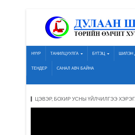
НҮҮР
ТАНИЛЦУУЛГА
БҮТЭЦ
ШИЛЭН 
ТЕНДЕР
САНАЛ АВЧ БАЙНА
ЦЭВЭР, БОХИР УСНЫ ҮЙЛЧИЛГЭЭ ХЭРЭГ