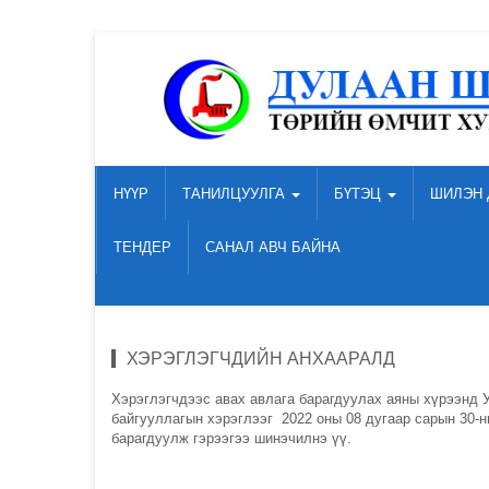
НҮҮР
ТАНИЛЦУУЛГА
БҮТЭЦ
ШИЛЭН 
ТЕНДЕР
САНАЛ АВЧ БАЙНА
ХЭРЭГЛЭГЧДИЙН АНХААРАЛД
Хэрэглэгчдээс авах авлага барагдуулах аяны хүрээнд У
байгууллагын хэрэглээг 2022 оны 08 дугаар сарын 30-н
барагдуулж гэрээгээ шинэчилнэ үү.