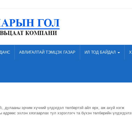
ДАНС
АВЛИГАЛТАЙ ТЭМЦЭХ ГАЗАР
ИЛ ТОД БАЙДАЛ
Х
с, дулааны эрчим хүчний үлдэгдэл төлбөртэй айл өрх, аж ахуй нэгж
ы өдрөөс эхлэн хязгаарлах тул хэрэглэгч та бүхэн төлбөрийн үлдэгдэлэ