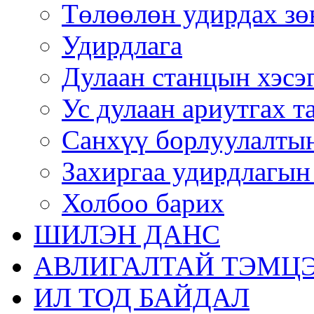
Төлөөлөн удирдах зө
Удирдлага
Дулаан станцын хэсэ
Ус дулаан ариутгах т
Санхүү борлуулалтын
Захиргаа удирдлагын
Холбоо барих
ШИЛЭН ДАНС
АВЛИГАЛТАЙ ТЭМЦЭ
ИЛ ТОД БАЙДАЛ