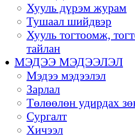
Хууль дүрэм журам
Тушаал шийдвэр
Хууль тогтоомж, тог
тайлан
МЭДЭЭ МЭДЭЭЛЭЛ
Мэдээ мэдээлэл
Зарлал
Төлөөлөн удирдах зө
Сургалт
Хичээл