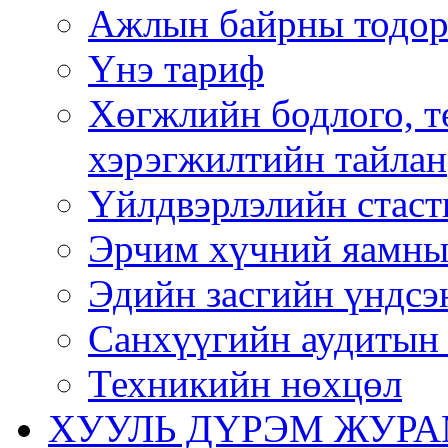
Ажлын байрны тодор
Үнэ тариф
Хөгжлийн бодлого, т
хэрэгжилтийн тайлан
Үйлдвэрлэлийн стаст
Эрчим хүчний яамны
Эдийн засгийн үндсэ
Санхүүгийн аудитын 
Техникийн нөхцөл
ХУУЛЬ ДҮРЭМ ЖУР