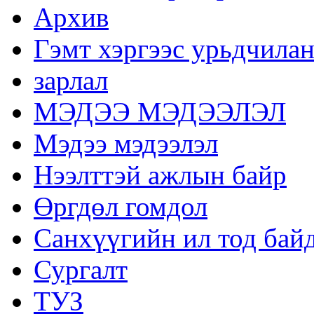
Архив
Гэмт хэргээс урьдчилан
зарлал
МЭДЭЭ МЭДЭЭЛЭЛ
Мэдээ мэдээлэл
Нээлттэй ажлын байр
Өргдөл гомдол
Санхүүгийн ил тод бай
Сургалт
ТУЗ