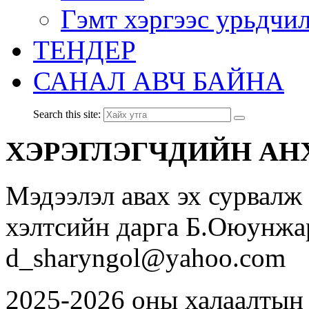
Гэмт хэргээс урьдчи
ТЕНДЕР
САНАЛ АВЧ БАЙНА
Search this site:
ХЭРЭГЛЭГЧДИЙН АН
Мэдээлэл авах эх сурвалж
хэлтсийн дарга Б.Оюунжа
d_sharyngol@yahoo.com
2025-2026 оны халаалтын 