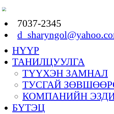
7037-2345
d_sharyngol@yahoo.c
НҮҮР
ТАНИЛЦУУЛГА
ТҮҮХЭН ЗАМНАЛ
ТУСГАЙ ЗӨВШӨӨР
КОМПАНИЙН ЭЗД
БҮТЭЦ