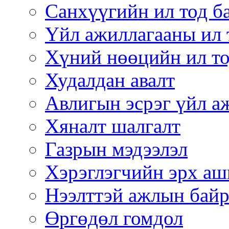
Санхүүгийн ил тод б
Үйл ажиллагааны ил 
Хүний нөөцийн ил то
Худалдан авалт
Авлигын эсрэг үйл а
Хяналт шалгалт
Газрын мэдээлэл
Хэрэглэгчийн эрх аш
Нээлттэй ажлын бай
Өргөдөл гомдол