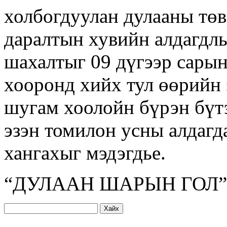
холбогдуулан дулааны тө
даралтын хувийн алдагдл
шахалтыг 09 дүгээр сарын
хооронд хийх тул өөрийн
шугам хоолойн бүрэн бүт
эзэн томилон усны алдагда
хангахыг мэдэгдье.
“ДУЛААН ШАРЫН ГОЛ
Хайх: