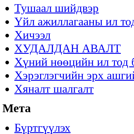
Тушаал шийдвэр
Үйл ажиллагааны ил то
Хичээл
ХУДАЛДАН АВАЛТ
Хүний нөөцийн ил тод 
Хэрэглэгчийн эрх ашги
Хяналт шалгалт
Мета
Бүртгүүлэх