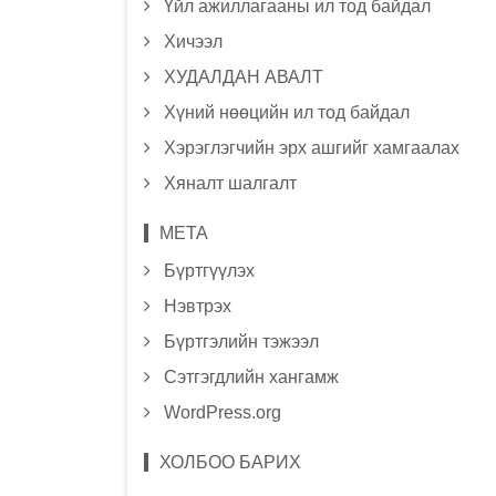
Үйл ажиллагааны ил тод байдал
Хичээл
ХУДАЛДАН АВАЛТ
Хүний нөөцийн ил тод байдал
Хэрэглэгчийн эрх ашгийг хамгаалах
Хяналт шалгалт
МЕТА
Бүртгүүлэх
Нэвтрэх
Бүртгэлийн тэжээл
Сэтгэгдлийн хангамж
WordPress.org
ХОЛБОО БАРИХ