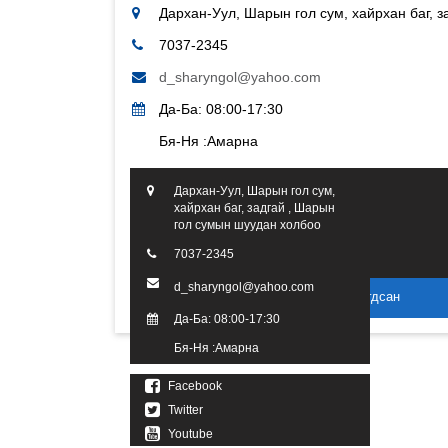
Дархан-Уул, Шарын гол сум, хайрхан баг, 
7037-2345
d_sharyngol@yahoo.com
Да-Ба: 08:00-17:30
Бя-Ня :Амарна
Дархан-Уул, Шарын гол сум,
хайрхан баг, задгай , Шарын
гол сумын шуудан холбоо
7037-2345
d_sharyngol@yahoo.com
2016 он. Бүх эрх хуулиар хамгаалагдсан
Да-Ба: 08:00-17:30
Бя-Ня :Амарна
Facebook
Twitter
Youtube