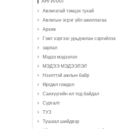
АНГИЛАЛ
Авлигатай тэмцэх тухай
Авлигын эсрэг үйл ажиллагаа
Архив
Гэмт хэргээс урьдчилан сэргийлэх
зарлал
Мэдээ мэдээлэл
МЭДЭЭ МЭДЭЭЛЭЛ
Нээлттэй ажлын байр
Өргдөл гомдол
Санхүүгийн ил тод байдал
Сургалт
ТУЗ
Тушаал шийдвэр