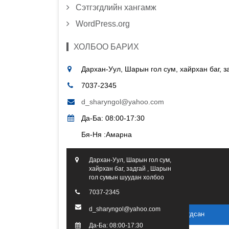
Сэтгэгдлийн хангамж
WordPress.org
ХОЛБОО БАРИХ
Дархан-Уул, Шарын гол сум, хайрхан баг, 
7037-2345
d_sharyngol@yahoo.com
Да-Ба: 08:00-17:30
Бя-Ня :Амарна
Дархан-Уул, Шарын гол сум,
хайрхан баг, задгай , Шарын
гол сумын шуудан холбоо
7037-2345
d_sharyngol@yahoo.com
2016 он. Бүх эрх хуулиар хамгаалагдсан
Да-Ба: 08:00-17:30