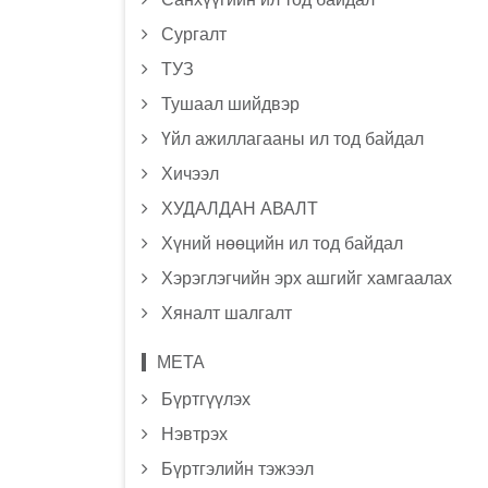
Сургалт
ТУЗ
Тушаал шийдвэр
Үйл ажиллагааны ил тод байдал
Хичээл
ХУДАЛДАН АВАЛТ
Хүний нөөцийн ил тод байдал
Хэрэглэгчийн эрх ашгийг хамгаалах
Хяналт шалгалт
МЕТА
Бүртгүүлэх
Нэвтрэх
Бүртгэлийн тэжээл