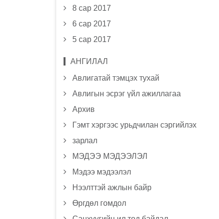
8 сар 2017
6 сар 2017
5 сар 2017
АНГИЛАЛ
Авлигатай тэмцэх тухай
Авлигын эсрэг үйл ажиллагаа
Архив
Гэмт хэргээс урьдчилан сэргийлэх
зарлал
МЭДЭЭ МЭДЭЭЛЭЛ
Мэдээ мэдээлэл
Нээлттэй ажлын байр
Өргдөл гомдол
Санхүүгийн ил тод байдал