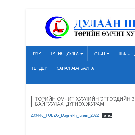
НҮҮР
ТАНИЛЦУУЛГА
БҮТЭЦ
ШИЛЭН 
ТЕНДЕР
САНАЛ АВЧ БАЙНА
ТӨРИЙН ӨМЧИТ ХУУЛИЙН ЭТГЭЭДИЙН 
БАЙГУУЛАХ, ДҮГНЭХ ЖУРАМ
203446_TOBZG_Dugnekh_juram_2022
Татах