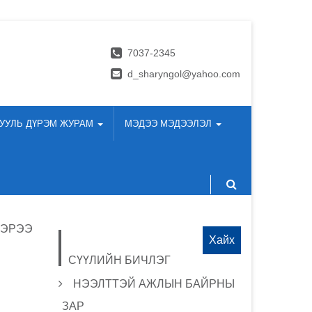
7037-2345
d_sharyngol@yahoo.com
УУЛЬ ДҮРЭМ ЖУРАМ
МЭДЭЭ МЭДЭЭЛЭЛ
ГЭРЭЭ
Хайх:
СҮҮЛИЙН БИЧЛЭГ
НЭЭЛТТЭЙ АЖЛЫН БАЙРНЫ
ЗАР