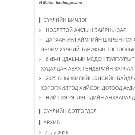
И-Мэйл: tender.gov.mn
СҮҮЛИЙН БИЧЛЭГ
НЭЭЛТТЭЙ АЖЛЫН БАЙРНЫ ЗАР
ДАРХАН-УУЛ АЙМГИЙН ШАРЫН ГОЛ
ЭРЧИМ ХҮЧНИЙ ТАРИФЫН ТОГТООЛЫН
6 кВ-Н ЦДАШ-ЫН МОДОН ТУЛГУУРЫ
ХУДАЛДАН АВАХ ТЕНДЕРИЙН ЗАРЛАЛ
2025 ОНЫ ЖИЛИЙН ЭЦСИЙН БАЙДЛА
ХЭРЭГЖИЛТЭД ХИЙСЭН ДОТООД АУД
НИЙТ ХЭРЭГЛЭГЧДИЙН АНХААРАЛД
СҮҮЛИЙН СЭТГЭГДЭЛ
АРХИВ
7 сар 2026