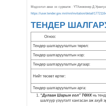
Мэдээлэл авах эх сурвалж : ҮТХинженер Д.Урангуа
https://user.tender.gov.mn/mn/invitation/detail/177211
ТЕНДЕР ШАЛГАР
Огноо:
Тендер шалгаруулалтын төрөл:
Тендер шалгаруулалтын нэр:
Тендер шалгаруулалтын дугаар:
Нийт төсөвт өртөг:
Тендер шалгаруулалтын арга:
“Дулаан Шарын гол” ТӨХК
нь тен
шалгуур үзүүлэлт хангасан аж ахуй э