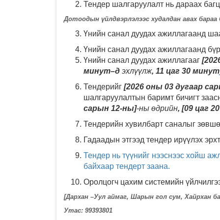
Тендер шалгаруулалт нь дараах багц
Дотоодын үйлдвэрлэлээс худалдан авах бараа 
Үнийн санал дуудах ажиллагаанд ша
Үнийн санал дуудах ажиллагаанд бүр
Үнийн санал дуудах ажиллагааг
[202
минут–д
эхлүүлж
, 11 цаг 30 минут
Тендерийг
[2026 оны 03 дугаар сар
шалгаруулалтын баримт бичигт заас
сарын 12-ны]
-ны өдрийн
, [09 цаг 
Тендерийн хувилбарт саналыг зөвшө
Гадаадын этгээд тендер ирүүлэх эрхт
Тендер нь түүнийг нээснээс хойш аж
байхаар тендерт заана.
Оролцогч цахим системийн үйлчилгээ
[Дархан –Уул аймаг, Шарын гол сум, Хайрхан ба
Утас: 99393801