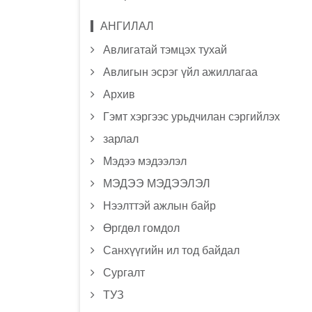
АНГИЛАЛ
Авлигатай тэмцэх тухай
Авлигын эсрэг үйл ажиллагаа
Архив
Гэмт хэргээс урьдчилан сэргийлэх
зарлал
Мэдээ мэдээлэл
МЭДЭЭ МЭДЭЭЛЭЛ
Нээлттэй ажлын байр
Өргдөл гомдол
Санхүүгийн ил тод байдал
Сургалт
ТУЗ