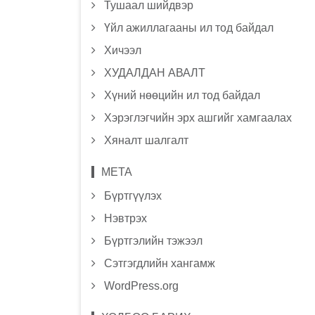
Тушаал шийдвэр
Үйл ажиллагааны ил тод байдал
Хичээл
ХУДАЛДАН АВАЛТ
Хүний нөөцийн ил тод байдал
Хэрэглэгчийн эрх ашгийг хамгаалах
Хяналт шалгалт
МЕТА
Бүртгүүлэх
Нэвтрэх
Бүртгэлийн тэжээл
Сэтгэгдлийн хангамж
WordPress.org