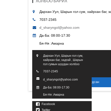
ХОЛБОО БАРИХ
Дархан-Уул, Шарын гол сум, хайрхан баг, 
7037-2345
d_sharyngol@yahoo.com
Да-Ба: 08:00-17:30
Бя-Ня :Амарна
Дархан-Уул, Шарын гол сум,
хайрхан баг, задгай , Шарын
гол сумын шуудан холбоо
7037-2345
d_sharyngol@yahoo.com
2016 он. Бүх эрх хуулиар хамгаалагдсан
Да-Ба: 08:00-17:30
Бя-Ня :Амарна
Facebook
Twitter