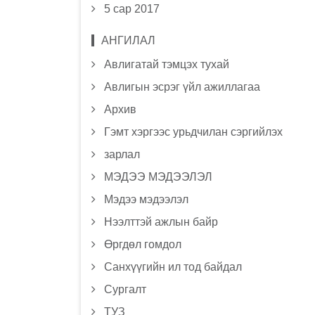
5 сар 2017
АНГИЛАЛ
Авлигатай тэмцэх тухай
Авлигын эсрэг үйл ажиллагаа
Архив
Гэмт хэргээс урьдчилан сэргийлэх
зарлал
МЭДЭЭ МЭДЭЭЛЭЛ
Мэдээ мэдээлэл
Нээлттэй ажлын байр
Өргдөл гомдол
Санхүүгийн ил тод байдал
Сургалт
ТУЗ