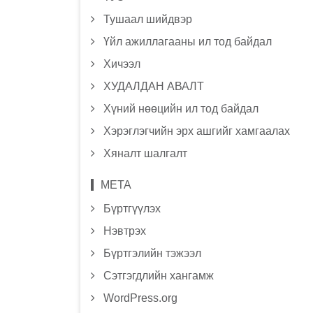
Тушаал шийдвэр
Үйл ажиллагааны ил тод байдал
Хичээл
ХУДАЛДАН АВАЛТ
Хүний нөөцийн ил тод байдал
Хэрэглэгчийн эрх ашгийг хамгаалах
Хяналт шалгалт
МЕТА
Бүртгүүлэх
Нэвтрэх
Бүртгэлийн тэжээл
Сэтгэгдлийн хангамж
WordPress.org