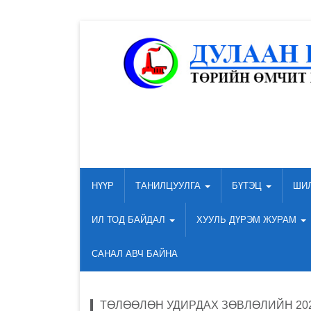
НҮҮР
ТАНИЛЦУУЛГА
БҮТЭЦ
ШИ
ИЛ ТОД БАЙДАЛ
ХУУЛЬ ДҮРЭМ ЖУРАМ
САНАЛ АВЧ БАЙНА
ТӨЛӨӨЛӨН УДИРДАХ ЗӨВЛӨЛИЙН 20