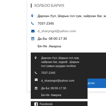
ХОЛБОО БАРИХ
Дархан-Уул, Шарын гол сум, хайрхан баг, 
7037-2345
d_sharyngol@yahoo.com
Да-Ба: 08:00-17:30
Бя-Ня :Амарна
Дархан-Уул, Шарын гол сум,
хайрхан баг, задгай , Шарын
гол сумын шуудан холбоо
7037-2345
d_sharyngol@yahoo.com
2016 он. Бүх эрх хуулиар хамгаалагдсан
Да-Ба: 08:00-17:30
Бя-Ня :Амарна
Facebook