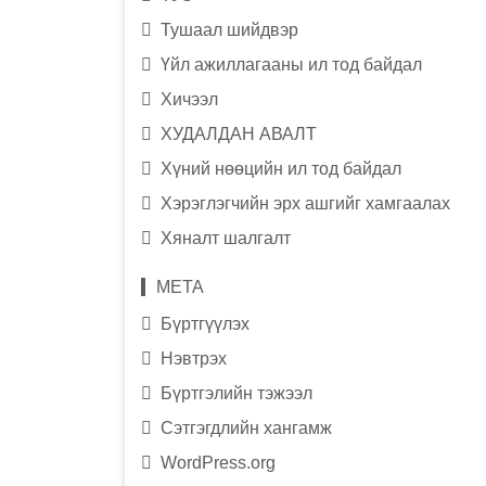
Тушаал шийдвэр
Үйл ажиллагааны ил тод байдал
Хичээл
ХУДАЛДАН АВАЛТ
Хүний нөөцийн ил тод байдал
Хэрэглэгчийн эрх ашгийг хамгаалах
Хяналт шалгалт
МЕТА
Бүртгүүлэх
Нэвтрэх
Бүртгэлийн тэжээл
Сэтгэгдлийн хангамж
WordPress.org