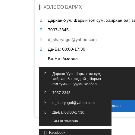
ХОЛБОО БАРИХ
Дархан-Уул, Шарын гол сум, хайрхан баг, 
7037-2345
d_sharyngol@yahoo.com
Да-Ба: 08:00-17:30
Бя-Ня :Амарна
Дархан-Уул, Шарын гол сум,
хайрхан баг, задгай , Шарын
гол сумын шуудан холбоо
7037-2345
d_sharyngol@yahoo.com
2016 он. Бүх эрх хуулиар хамгаалагдсан
Да-Ба: 08:00-17:30
Бя-Ня :Амарна
Facebook