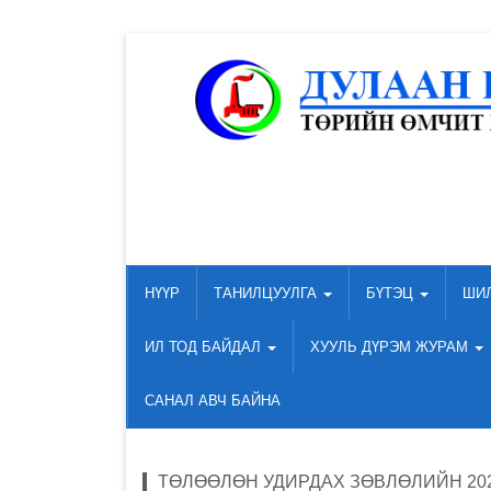
НҮҮР
ТАНИЛЦУУЛГА
БҮТЭЦ
ШИ
ИЛ ТОД БАЙДАЛ
ХУУЛЬ ДҮРЭМ ЖУРАМ
САНАЛ АВЧ БАЙНА
ТӨЛӨӨЛӨН УДИРДАХ ЗӨВЛӨЛИЙН 20