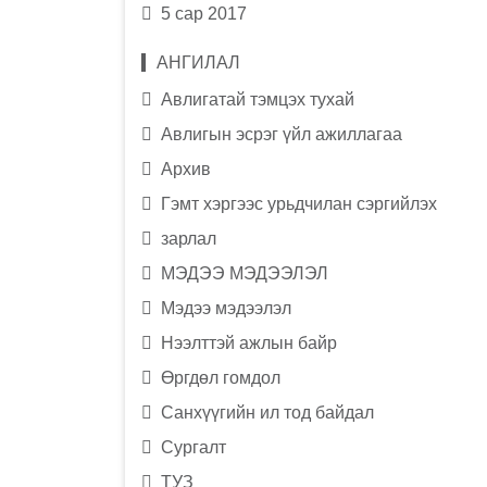
5 сар 2017
АНГИЛАЛ
Авлигатай тэмцэх тухай
Авлигын эсрэг үйл ажиллагаа
Архив
Гэмт хэргээс урьдчилан сэргийлэх
зарлал
МЭДЭЭ МЭДЭЭЛЭЛ
Мэдээ мэдээлэл
Нээлттэй ажлын байр
Өргдөл гомдол
Санхүүгийн ил тод байдал
Сургалт
ТУЗ