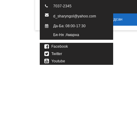
7037-2345
d_sharyngol@yahoo.com
2016 он. Бүх эрх хуулиар хамгаалагдсан
Да-Ба: 08:00-17:30
Бя-Ня :Амарна
Facebook
Twitter
Youtube