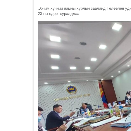
Эрчим хүчний яамны хурлын зааланд Төлөөлөн уди
23-ны өдөр хуралдлаа