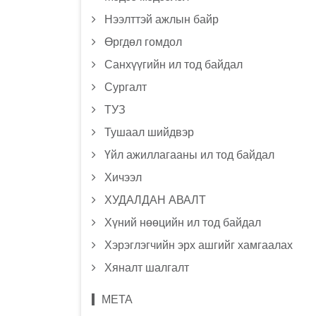
Нээлттэй ажлын байр
Өргдөл гомдол
Санхүүгийн ил тод байдал
Сургалт
ТУЗ
Тушаал шийдвэр
Үйл ажиллагааны ил тод байдал
Хичээл
ХУДАЛДАН АВАЛТ
Хүний нөөцийн ил тод байдал
Хэрэглэгчийн эрх ашгийг хамгаалах
Хяналт шалгалт
МЕТА