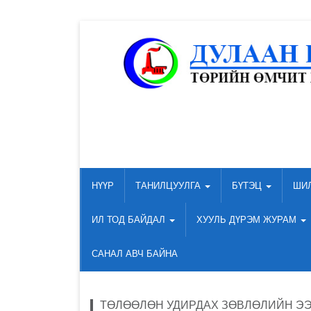
НҮҮР
ТАНИЛЦУУЛГА
БҮТЭЦ
ШИ
ИЛ ТОД БАЙДАЛ
ХУУЛЬ ДҮРЭМ ЖУРАМ
САНАЛ АВЧ БАЙНА
ТӨЛӨӨЛӨН УДИРДАХ ЗӨВЛӨЛИЙН ЭЭ