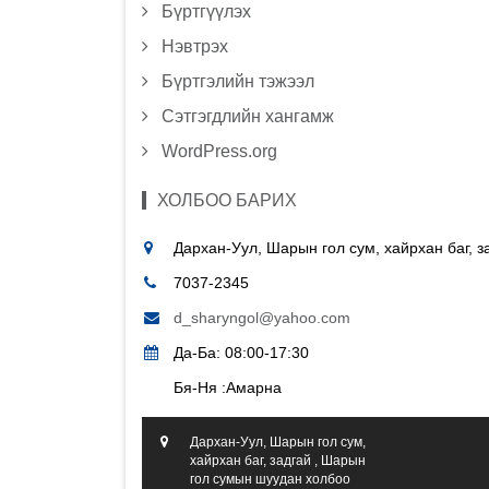
Бүртгүүлэх
Нэвтрэх
Бүртгэлийн тэжээл
Сэтгэгдлийн хангамж
WordPress.org
ХОЛБОО БАРИХ
Дархан-Уул, Шарын гол сум, хайрхан баг, 
7037-2345
d_sharyngol@yahoo.com
Да-Ба: 08:00-17:30
Бя-Ня :Амарна
Дархан-Уул, Шарын гол сум,
хайрхан баг, задгай , Шарын
гол сумын шуудан холбоо