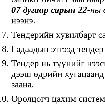
07 дугаар сарын 22-
ны 
нээнэ.
Тендерийн хувилбарт с
Гадаадын этгээд тендер
Тендер нь түүнийг нээс
дээш өдрийн хугацаанд
заана.
Оролцогч цахим систе