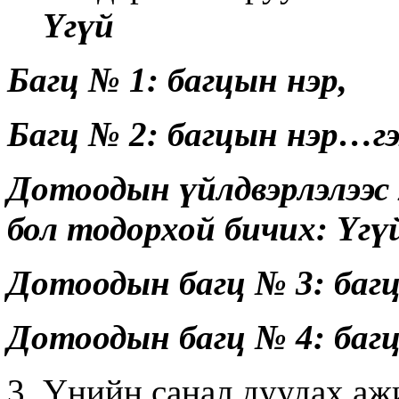
Үгүй
Багц № 1: багцын нэр,
Багц № 2: багцын нэр…гэ
Дотоодын үйлдвэрлэлээс 
бол тодорхой бичих: Үгү
Дотоодын багц № 3: багц
Дотоодын багц № 4: баг
Үнийн санал дуудах аж