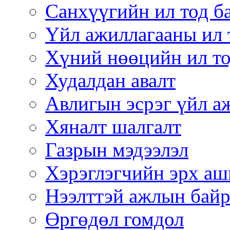
Санхүүгийн ил тод б
Үйл ажиллагааны ил 
Хүний нөөцийн ил то
Худалдан авалт
Авлигын эсрэг үйл а
Хяналт шалгалт
Газрын мэдээлэл
Хэрэглэгчийн эрх аш
Нээлттэй ажлын бай
Өргөдөл гомдол