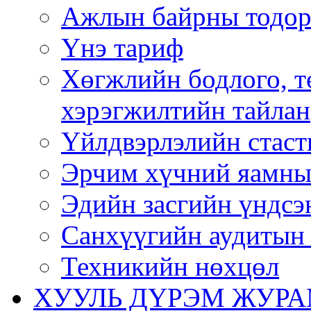
Ажлын байрны тодор
Үнэ тариф
Хөгжлийн бодлого, т
хэрэгжилтийн тайлан
Үйлдвэрлэлийн стаст
Эрчим хүчний яамны
Эдийн засгийн үндсэ
Санхүүгийн аудитын 
Техникийн нөхцөл
ХУУЛЬ ДҮРЭМ ЖУР