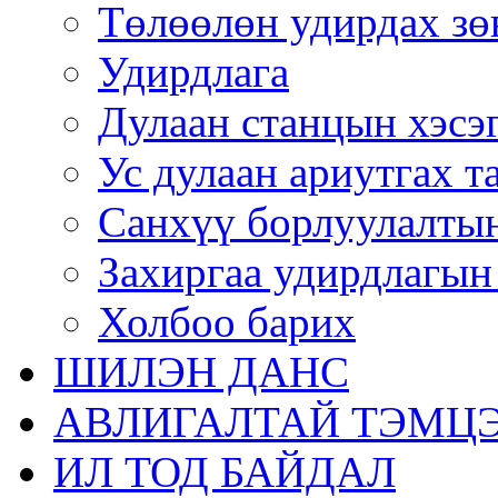
Төлөөлөн удирдах зө
Удирдлага
Дулаан станцын хэсэ
Ус дулаан ариутгах т
Санхүү борлуулалтын
Захиргаа удирдлагын
Холбоо барих
ШИЛЭН ДАНС
АВЛИГАЛТАЙ ТЭМЦЭ
ИЛ ТОД БАЙДАЛ