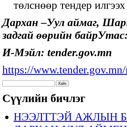
төлснөөр тендер илгээх
Дархан –Уул аймаг, Шары
задгай өөрийн байрУтас
И-Мэйл:
tender.gov.mn
https://www.tender.gov.mn
Хайх:
Сүүлийн бичлэг
НЭЭЛТТЭЙ АЖЛЫН Б