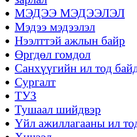
МЭДЭЭ МЭДЭЭЛЭЛ
Мэдээ мэдээлэл
Нээлттэй ажлын байр
Өргдөл гомдол
Санхүүгийн ил тод бай
Сургалт
ТУЗ
Тушаал шийдвэр
Үйл ажиллагааны ил то
Хичээл