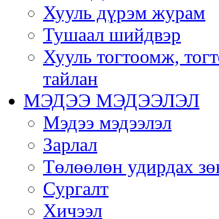
Хууль дүрэм журам
Тушаал шийдвэр
Хууль тогтоомж, тог
тайлан
МЭДЭЭ МЭДЭЭЛЭЛ
Мэдээ мэдээлэл
Зарлал
Төлөөлөн удирдах зө
Сургалт
Хичээл