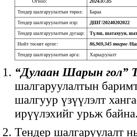
Огноо:
2024.07.05
Тендер шалгаруулалтын төрөл:
Бараа
Тендер шалгаруулалтын нэр:
ДШГ/20240202022
Тендер шалгаруулалтын дугаар:
Түлш, шатахуун, шат
Нийт төсөвт өртөг:
86,969,345
төгрөг
/На
Тендер шалгаруулалтын арга:
Харьцуулалт
“Дулаан Шарын гол”
шалгаруулалтын баримт 
шалгуур үзүүлэлт ханга
ирүүлэхийг урьж байна
Тендер шалгаруулалт нь