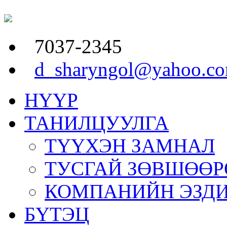
7037-2345
d_sharyngol@yahoo.c
НҮҮР
ТАНИЛЦУУЛГА
ТҮҮХЭН ЗАМНАЛ
ТУСГАЙ ЗӨВШӨӨР
КОМПАНИЙН ЭЗД
БҮТЭЦ