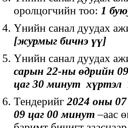
оролцогчийн тоо:
1 бую
Үнийн санал дуудах аж
[журмыг бичнэ үү]
Үнийн санал дуудах аж
сарын 22-ны өдрийн 09
цаг 30 минут хүртэл
Тендерийг
2024 оны 07
09 цаг 00 минут
–аас 
баримт бичигт зааснаар