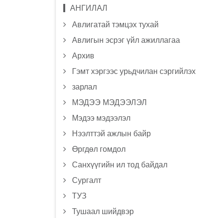
АНГИЛАЛ
Авлигатай тэмцэх тухай
Авлигын эсрэг үйл ажиллагаа
Архив
Гэмт хэргээс урьдчилан сэргийлэх
зарлал
МЭДЭЭ МЭДЭЭЛЭЛ
Мэдээ мэдээлэл
Нээлттэй ажлын байр
Өргдөл гомдол
Санхүүгийн ил тод байдал
Сургалт
ТУЗ
Тушаал шийдвэр