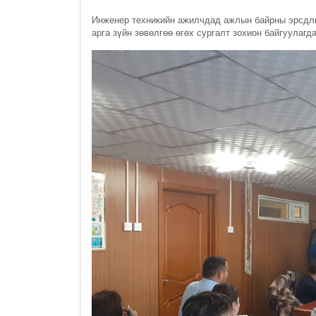
Инженер техникийн ажилчдад ажлын байрны эрсдли
арга зүйн зөвөлгөө өгөх сургалт зохион байгуулагд