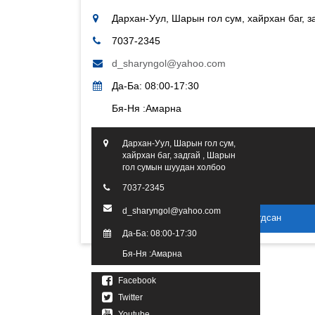
Дархан-Уул, Шарын гол сум, хайрхан баг, 
7037-2345
d_sharyngol@yahoo.com
Да-Ба: 08:00-17:30
Бя-Ня :Амарна
Дархан-Уул, Шарын гол сум,
хайрхан баг, задгай , Шарын
гол сумын шуудан холбоо
7037-2345
d_sharyngol@yahoo.com
2016 он. Бүх эрх хуулиар хамгаалагдсан
Да-Ба: 08:00-17:30
Бя-Ня :Амарна
Facebook
Twitter
Youtube