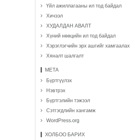
Үйл ажиллагааны ил тод байдал
Хичээл
ХУДАЛДАН АВАЛТ
Хүний нөөцийн ил тод байдал
Хэрэглэгчийн эрх ашгийг хамгаалах
Хяналт шалгалт
МЕТА
Бүртгүүлэх
Нэвтрэх
Бүртгэлийн тэжээл
Сэтгэгдлийн хангамж
WordPress.org
ХОЛБОО БАРИХ