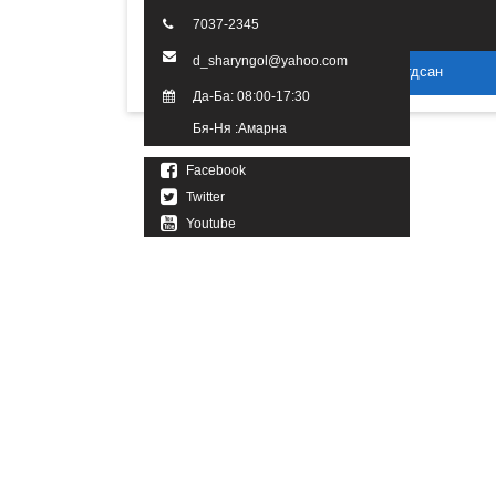
7037-2345
d_sharyngol@yahoo.com
2016 он. Бүх эрх хуулиар хамгаалагдсан
Да-Ба: 08:00-17:30
Бя-Ня :Амарна
Facebook
Twitter
Youtube