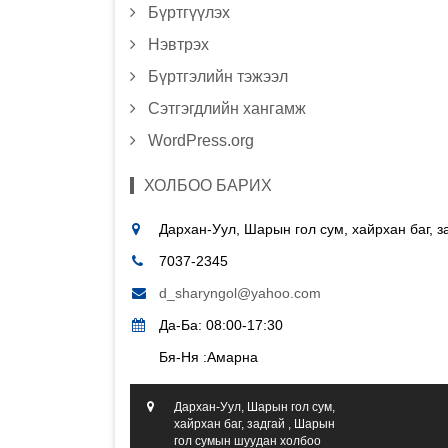
Бүртгүүлэх
Нэвтрэх
Бүртгэлийн тэжээл
Сэтгэгдлийн хангамж
WordPress.org
ХОЛБОО БАРИХ
Дархан-Уул, Шарын гол сум, хайрхан баг, 
7037-2345
d_sharyngol@yahoo.com
Да-Ба: 08:00-17:30
Бя-Ня :Амарна
Дархан-Уул, Шарын гол сум,
хайрхан баг, задгай , Шарын
гол сумын шуудан холбоо