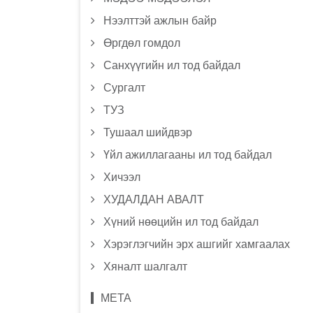
Нээлттэй ажлын байр
Өргдөл гомдол
Санхүүгийн ил тод байдал
Сургалт
ТУЗ
Тушаал шийдвэр
Үйл ажиллагааны ил тод байдал
Хичээл
ХУДАЛДАН АВАЛТ
Хүний нөөцийн ил тод байдал
Хэрэглэгчийн эрх ашгийг хамгаалах
Хяналт шалгалт
МЕТА