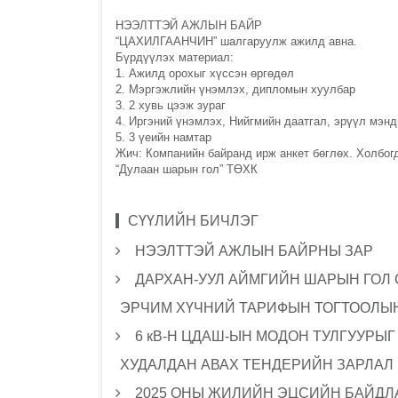
НЭЭЛТТЭЙ АЖЛЫН БАЙР
“ЦАХИЛГААНЧИН” шалгаруулж ажилд авна.
Бүрдүүлэх материал:
1. Ажилд орохыг хүссэн өргөдөл
2. Мэргэжлийн үнэмлэх, дипломын хуулбар
3. 2 хувь цээж зураг
4. Иргэний үнэмлэх, Нийгмийн даатгал, эрүүл мэн
5. 3 үеийн намтар
Жич: Компанийн байранд ирж анкет бөглөх. Холбогд
“Дулаан шарын гол” ТӨХК
СҮҮЛИЙН БИЧЛЭГ
НЭЭЛТТЭЙ АЖЛЫН БАЙРНЫ ЗАР
ДАРХАН-УУЛ АЙМГИЙН ШАРЫН ГОЛ
ЭРЧИМ ХҮЧНИЙ ТАРИФЫН ТОГТООЛЫН
6 кВ-Н ЦДАШ-ЫН МОДОН ТУЛГУУРЫ
ХУДАЛДАН АВАХ ТЕНДЕРИЙН ЗАРЛАЛ
2025 ОНЫ ЖИЛИЙН ЭЦСИЙН БАЙДЛА