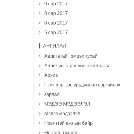
9 сар 2017
8 сар 2017
6 сар 2017
5 сар 2017
АНГИЛАЛ
Авлигатай тэмцэх тухай
Авлигын эсрэг үйл ажиллагаа
Архив
Гэмт хэргээс урьдчилан сэргийлэх
зарлал
МЭДЭЭ МЭДЭЭЛЭЛ
Мэдээ мэдээлэл
Нээлттэй ажлын байр
Өргдөл гомдол