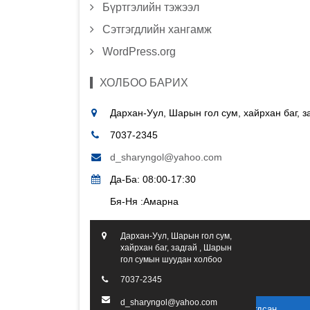
Бүртгэлийн тэжээл
Сэтгэгдлийн хангамж
WordPress.org
ХОЛБОО БАРИХ
Дархан-Уул, Шарын гол сум, хайрхан баг, 
7037-2345
d_sharyngol@yahoo.com
Да-Ба: 08:00-17:30
Бя-Ня :Амарна
Дархан-Уул, Шарын гол сум,
хайрхан баг, задгай , Шарын
гол сумын шуудан холбоо
7037-2345
d_sharyngol@yahoo.com
2016 он. Бүх эрх хуулиар хамгаалагдсан