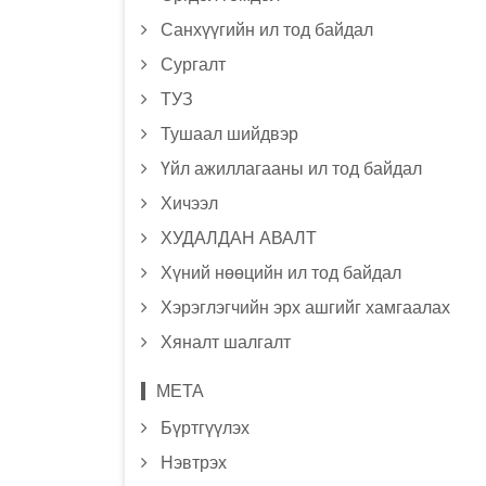
Санхүүгийн ил тод байдал
Сургалт
ТУЗ
Тушаал шийдвэр
Үйл ажиллагааны ил тод байдал
Хичээл
ХУДАЛДАН АВАЛТ
Хүний нөөцийн ил тод байдал
Хэрэглэгчийн эрх ашгийг хамгаалах
Хяналт шалгалт
МЕТА
Бүртгүүлэх
Нэвтрэх